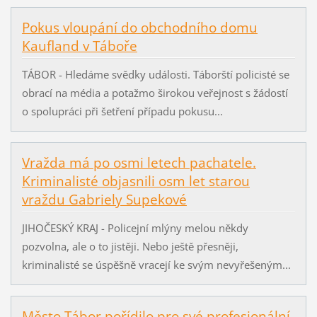
Pokus vloupání do obchodního domu
Kaufland v Táboře
TÁBOR - Hledáme svědky události. Táborští policisté se
obrací na média a potažmo širokou veřejnost s žádostí
o spolupráci při šetření případu pokusu...
Vražda má po osmi letech pachatele.
Kriminalisté objasnili osm let starou
vraždu Gabriely Supekové
JIHOČESKÝ KRAJ - Policejní mlýny melou někdy
pozvolna, ale o to jistěji. Nebo ještě přesněji,
kriminalisté se úspěšně vracejí ke svým nevyřešeným...
Město Tábor pořídilo pro své profesionální