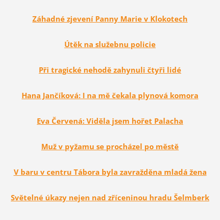
Záhadné zjevení Panny Marie v Klokotech
Útěk na služebnu policie
Při tragické nehodě zahynuli čtyři lidé
Hana Jančíková: I na mě čekala plynová komora
Eva Červená: Viděla jsem hořet Palacha
Muž v pyžamu se procházel po městě
V baru v centru Tábora byla zavražděna mladá žena
Světelné úkazy nejen nad zříceninou hradu Šelmberk