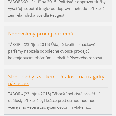
TÁBORSKO - 24. října 2015 Policisté z dopravní služby
vyšetřují sobotní tragickou dopravní nehodu, při které
zemřela řidička vozidla Peugeot....
Nedovolený prodej parfémů
TÁBOR - (23.října 2015) Údajně kvalitní značkové
parfémy nabízela odpoledne dvojice prodejců
kolemjdoucím občanům v lokalitě Píseckého rozcestí....
Střet osoby s vlakem. Událost má tragický
následek
TÁBOR - (23. října 2015) Táborští policisté prověřují
událost, při které byl krátce před osmou hodinou
včerejšího večera zachycen osobním vlakem,...