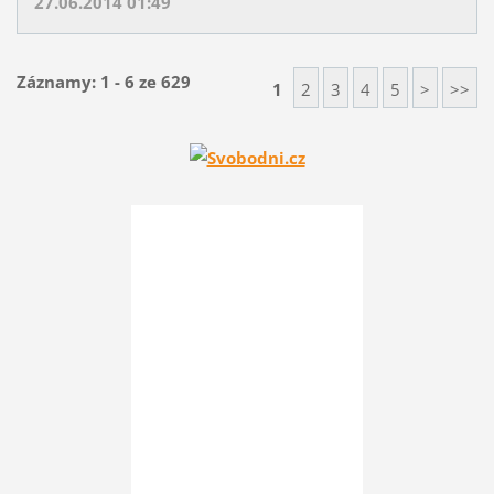
27.06.2014 01:49
Záznamy: 1 - 6 ze 629
1
2
3
4
5
>
>>