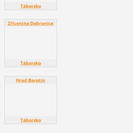
Táborsko
Zřícenina Dobronice
Zřícenina Dobronice
Táborsko
Hrad Borotín
Hrad Borotín
Táborsko