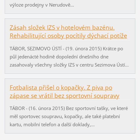
výloze prodejny v Nerudově...
Zásah složek IZS v hotelovém bazénu.
Rehabilitující osoby pocítily dýchací potíže
TÁBOR, SEZIMOVO ÚSTÍ - (19. února 2015) Krátce po
půl jedenácté hodině dopolední dnešního dne
zasahovaly všechny složky IZS v centru Sezimova Ústí...
Fotbalista přišel o kopačky. Z piva po
zápase se vrátil bez sportovní soupravy
TÁBOR - (16. února 2015) Bez sportovní tašky, ve které
měl sportovec soupravu, kopačky, ale také platební
kartu, mobilní telefon a další doklady,...