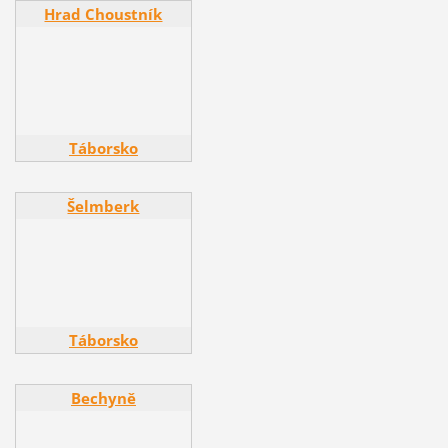
Hrad Choustník
Hrad Choustník
Táborsko
Šelmberk
Šelmberk
Táborsko
Bechyně
Bechyně