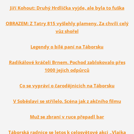
Jiří Kohout: Druhý Hrdlička vyjde, ale byla to fuška
OBRAZEM: Z Tatry 815 vyšlehly plameny. Za chvíli celý
vůz shořel
Legendy o bílé paní na Táborsku
Radikálové kráčeli Brnem. Pochod zablokovalo přes
1000 jejich odpůrců
Co se vypráví o čarodějnicích na Táborsku
V Soběslavi se střílelo. Scéna jak z akčního filmu
Muž se zbraní v ruce přepadl bar
Táborská radnice se letos k celosvětové akci „Vlajka