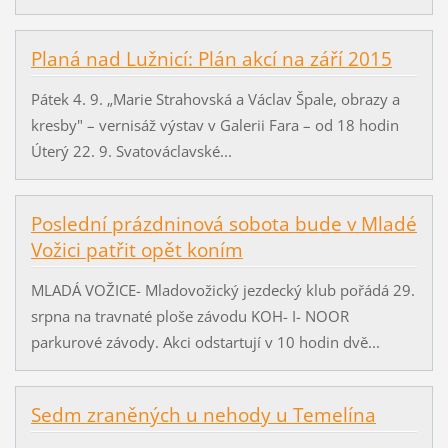
Planá nad Lužnicí: Plán akcí na září 2015
Pátek 4. 9. „Marie Strahovská a Václav Špale, obrazy a
kresby" – vernisáž výstav v Galerii Fara – od 18 hodin
Úterý 22. 9. Svatováclavské...
Poslední prázdninová sobota bude v Mladé
Vožici patřit opět koním
MLADÁ VOŽICE- Mladovožický jezdecký klub pořádá 29.
srpna na travnaté ploše závodu KOH- I- NOOR
parkurové závody. Akci odstartují v 10 hodin dvě...
Sedm zraněných u nehody u Temelína