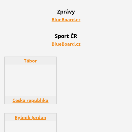
Zprávy
BlueBoard.cz
Sport ČR
BlueBoard.cz
Tábor
Tábor
Česká republika
Rybník Jordán
Rybník Jordán