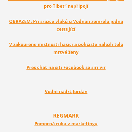
pro Tibet“ nepřipojí
OBRAZEM: Při srážce vlaků u Vodňan zemřela jedna
cestující
V zakouřené místnosti hasiči a policisté nalezli tělo
mrtvé ženy
Přes chat na síti Facebook se šíří vir
Vodní nádrž Jordán
REGMARK
Pomocná ruka v marketingu