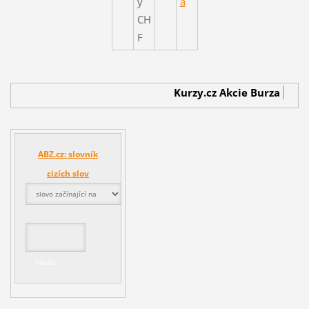
Kurzy.cz
Akcie Burza
Burz
ABZ.cz: slovník
cizích slov