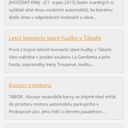
JIHOČESKÝ KRAJ - (21. srpen 2015) Sedm zraněných si
vyžádal střet dvou osobních automobilů, ke kterému
došlo dnes v odpoledních hodinách u obce...
Letní koncerty staré hudby v Táboře
První z trojice letních koncertů staré hudby v Táboře
Vám nabídne v podání souboru La Gambetta a jeho
hosta, sopranistky Ireny Troupové, toulku...
Kocour v motoru
TÁBOR - Kocour rezavobílé barvy se zřejmě vlezl ohřát
do prostoru motoru automobilu parkujícího v
Prokopově ulici. Jeho řidič o černém pasažérovi...