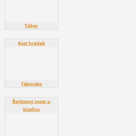
Tábor
Kozí hrádek
Kozí hrádek
Táborsko
Řetězový most u
Řetězový most u
Stádlce
Stádlce