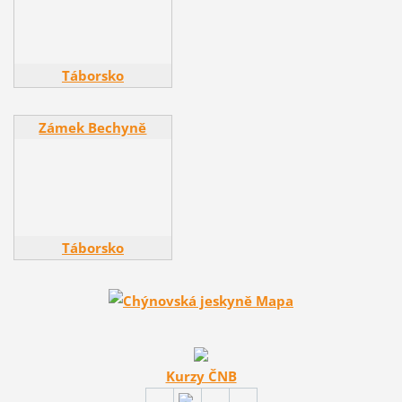
Táborsko
Zámek Bechyně
Zámek Bechyně
Táborsko
Kurzy ČNB