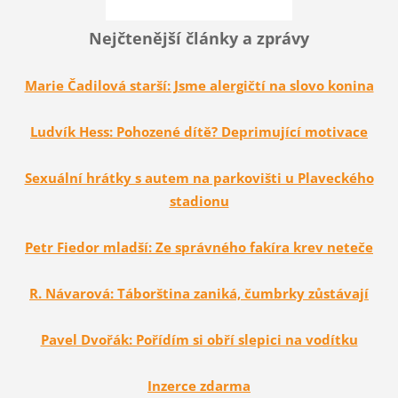
Nejčtenější články a zprávy
Marie Čadilová starší: Jsme alergičtí na slovo konina
Ludvík Hess: Pohozené dítě? Deprimující motivace
Sexuální hrátky s autem na parkovišti u Plaveckého
stadionu
Petr Fiedor mladší: Ze správného fakíra krev neteče
R. Návarová: Táborština zaniká, čumbrky zůstávají
Pavel Dvořák: Pořídím si obří slepici na vodítku
Inzerce zdarma