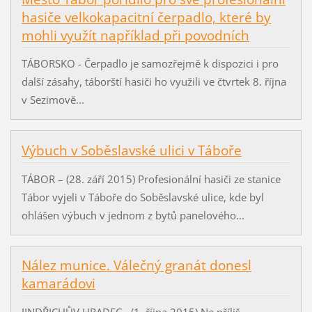
hasiče velkokapacitní čerpadlo, které by
mohli využít například při povodních
TÁBORSKO - Čerpadlo je samozřejmě k dispozici i pro
další zásahy, táborští hasiči ho využili ve čtvrtek 8. října
v Sezimově...
Výbuch v Soběslavské ulici v Táboře
TÁBOR – (28. září 2015) Profesionální hasiči ze stanice
Tábor vyjeli v Táboře do Soběslavské ulice, kde byl
ohlášen výbuch v jednom z bytů panelového...
Nález munice. Válečný granát donesl
kamarádovi
JINDŘICHŮV HRADEC - (1. října 2015) Ne příliš