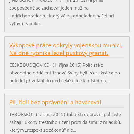
zodpovědně se zachoval jeden muž na
Jindřichohradecku, který včera odpoledne našel při
výlovu rybníka...
Výkopové práce odkryly vojenskou munici.
Na dně rybníka ležel puškový granát.
ČESKÉ BUDĚJOVICE - (1. října 2015) Policisté z
obvodního oddělení Trhové Sviny byli včera krátce po
poledni přivoláni do nedaleké obce k místnímu...
Pil, řídil bez oprávnění a havaroval
TÁBORSKO - (1. října 2015) Táborští dopravní policisté
zahájili úkony trestního řízení proti dalšímu z mladíků,
kterým „respekt ze zákonů“ nic...