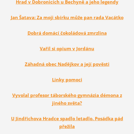
Hrad v Dobronicích u Bechyně a jeho legendy
Jan Šatava: Za moji sbírku může pan rada Vacátko
Dobrá domácí čokoládová zmrzlina
Vařil si opium v Jordánu
Záhadná obec Nadějkov a její pověsti
Linky pomoci
Vyvolal profesor táborského gymnázia démona z
jiného světa?
U Jindřichova Hradce spadlo letadlo. Posádka pád
přežila