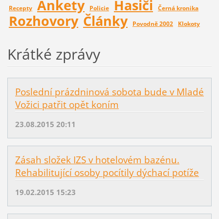
Ankety
Hasiči
Recepty
Policie
Černá kronika
Rozhovory
Články
Povodně 2002
Klokoty
Krátké zprávy
Poslední prázdninová sobota bude v Mladé
Vožici patřit opět koním
23.08.2015 20:11
Zásah složek IZS v hotelovém bazénu.
Rehabilitující osoby pocítily dýchací potíže
19.02.2015 15:23