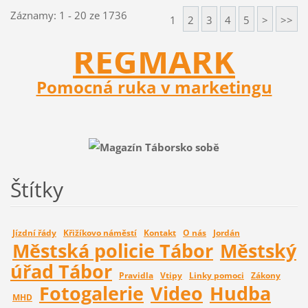
Záznamy: 1 - 20 ze 1736
1
2
3
4
5
>
>>
REGMARK
Pomocná ruka v marketingu
Štítky
Jízdní řády
Křižíkovo náměstí
Kontakt
O nás
Jordán
Městská policie Tábor
Městský
úřad Tábor
Pravidla
Vtipy
Linky pomoci
Zákony
Fotogalerie
Video
Hudba
MHD