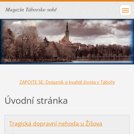
Magazín Táborsko sobě
ZAPOJTE SE: Dotazník o kvalitě života v Táboře
Úvodní stránka
Tragická dopravní nehoda u Žíšova