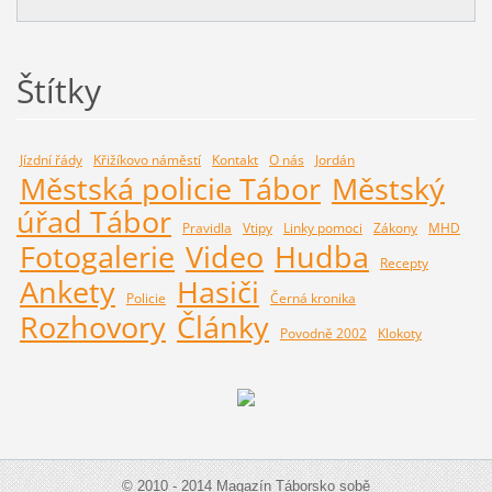
Štítky
Jízdní řády
Křižíkovo náměstí
Kontakt
O nás
Jordán
Městská policie Tábor
Městský
úřad Tábor
Pravidla
Vtipy
Linky pomoci
Zákony
MHD
Fotogalerie
Video
Hudba
Recepty
Ankety
Hasiči
Policie
Černá kronika
Rozhovory
Články
Povodně 2002
Klokoty
© 2010 - 2014 Magazín Táborsko sobě