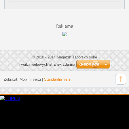
Reklama
© 2010 - 2014 Magazín Táborsko sobě
Tvorba webových stránek zdarma
Zobrazit:
Mobilní verzi
|
Standardní verzi