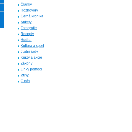
Články
Rozhovory
Černá kronika
Ankety
Fotografie
Recepty
Hudba
Kultura a sport
Jízdní řády
Kurzy a akcie
Zákony
Linky pomoci
Vtipy
O nás