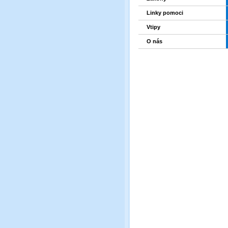
Linky pomoci
Vtipy
O nás