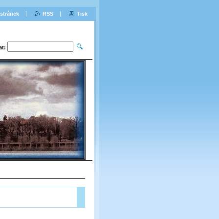
stránek
RSS
Tisk
at: