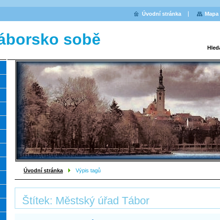
Úvodní stránka
Mapa 
áborsko sobě
Hled
Úvodní stránka
Výpis tagů
Štítek: Městský úřad Tábor