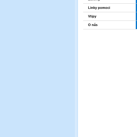
Linky pomoci
Vtipy
O nás