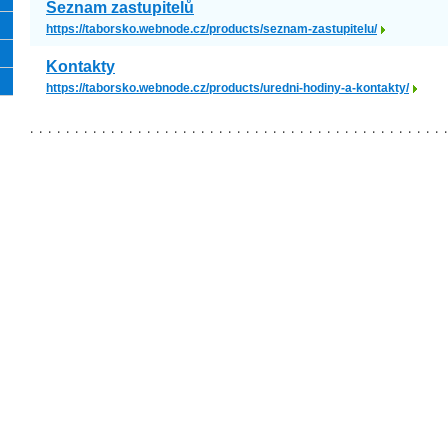
Seznam zastupitelů
https://taborsko.webnode.cz/products/seznam-zastupitelu/
Kontakty
https://taborsko.webnode.cz/products/uredni-hodiny-a-kontakty/