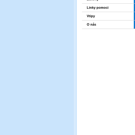
Linky pomoci
Vtipy
O nás