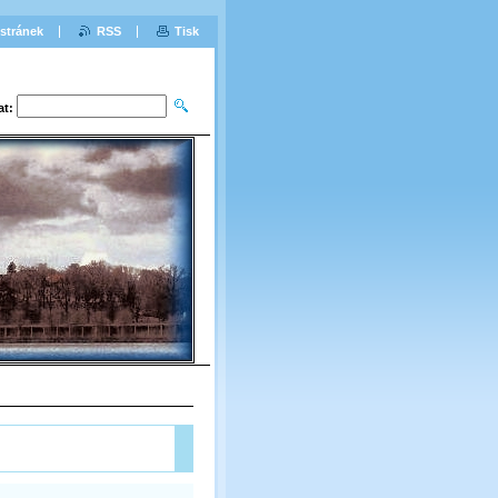
stránek
RSS
Tisk
at: