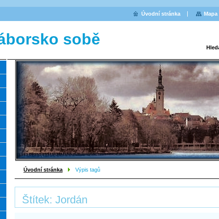
Úvodní stránka
Mapa 
áborsko sobě
Hled
Úvodní stránka
Výpis tagů
Štítek: Jordán