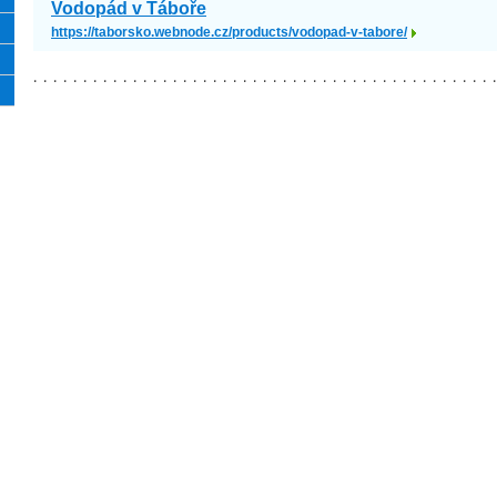
Vodopád v Táboře
https://taborsko.webnode.cz/products/vodopad-v-tabore/