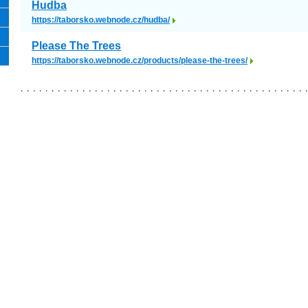
Hudba
https://taborsko.webnode.cz/hudba/
Please The Trees
https://taborsko.webnode.cz/products/please-the-trees/