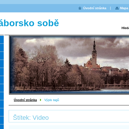
Úvodní stránka
Mapa 
áborsko sobě
Hled
Úvodní stránka
Výpis tagů
Štítek: Video