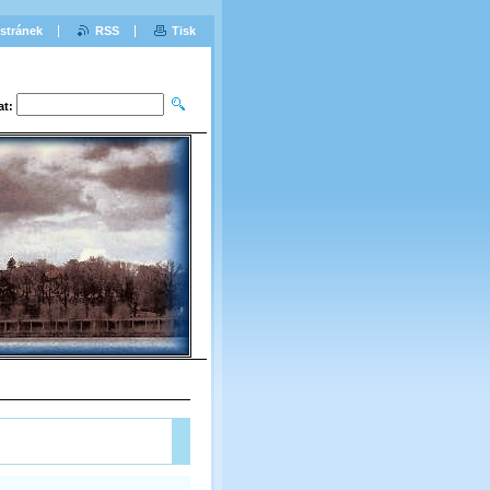
stránek
RSS
Tisk
at: