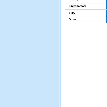
Linky pomoci
Vtipy
O nás