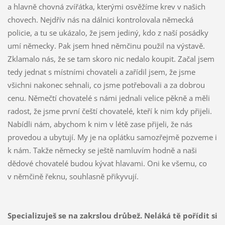
a hlavně chovná zvířátka, kterými osvěžíme krev v našich
chovech. Nejdřív nás na dálnici kontrolovala německá
policie, a tu se ukázalo, že jsem jediný, kdo z naší posádky
umí německy. Pak jsem hned němčinu použil na výstavě.
Zklamalo nás, že se tam skoro nic nedalo koupit. Začal jsem
tedy jednat s místními chovateli a zařídil jsem, že jsme
všichni nakonec sehnali, co jsme potřebovali a za dobrou
cenu. Němečtí chovatelé s námi jednali velice pěkně a měli
radost, že jsme první čeští chovatelé, kteří k nim kdy přijeli.
Nabídli nám, abychom k nim v létě zase přijeli, že nás
provedou a ubytují. My je na oplátku samozřejmě pozveme i
k nám. Takže německy se ještě namluvím hodně a naši
dědové chovatelé budou kývat hlavami. Oni ke všemu, co
v němčině řeknu, souhlasně přikyvují.
Specializuješ se na zakrslou drůbež. Neláká tě pořídit si