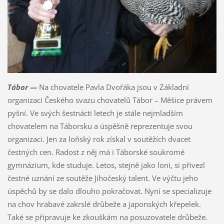
Tábor —
Na chovatele Pavla Dvořáka jsou v Základní
organizaci Českého svazu chovatelů Tábor – Měšice právem
pyšní. Ve svých šestnácti letech je stále nejmladším
chovatelem na Táborsku a úspěšně reprezentuje svou
organizaci. Jen za loňský rok získal v soutěžích dvacet
čestných cen. Radost z něj má i Táborské soukromé
gymnázium, kde studuje. Letos, stejně jako loni, si přivezl
čestné uznání ze soutěže Jihočeský talent. Ve výčtu jeho
úspěchů by se dalo dlouho pokračovat. Nyní se specializuje
na chov hrabavé zakrslé drůbeže a japonských křepelek.
Také se připravuje ke zkouškám na posuzovatele drůbeže.