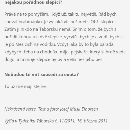
nějakou pořádnou slepici?
Právě na to pomýšlím. Když už, tak tu největší. Rád bych
choval brahmánku. Je vysoká víc než metr. Obří slepice.
Zatím ji nikdo na Táborsku nemá. Sním o tom, že bych si
pořídil kohouta a dvě slepice, vycvičil bych je a vodil bych si
je po Měšicích na vodítku. Vždyť jaká by to byla paráda,
kdybych třeba na chodníku míjel pejskaře, který si hrdě vede
dogu, a ta moje slepice by byla větší než jeho pes.
Nebudou tě mít sousedi za exota?
To už mě mají stejně.
Nekrácená verze. Text a foto: Josef Musil Elnorsen
Vyšlo v Týdeníku Táborsko č. 11/2011, 16. března 2011