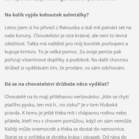
Na kolik vyjde kohoutek sulmtálky?
Letos jsem si ho přivezl z Rakouska a stál mě patnáct set na
naše koruny. Chovatelství je sice krásné, ale není to levná
záležitost. Taťka má naštěstí pro můj koníček pochopení a
kupuje krmivo. To je velká pomoc. Za svoje peníze pak
pořizuji vitamínové doplňky a podobně. Na další chovnou
drůbež si vydělávám tím, že prodám, co sám odchovám.
Dá se na chovatelství drůbeže něco vydělat?
Chovatelé na to mají přiléhavou veršovánku: „Kdo se chytí
ptačího pysku, ten má h…no zisku!“ Je v tom hluboká
pravda. K tomu je ještě třeba mít i chápavou rodinu nebo
přátele, kteří mu s chovem pomůžou, když on sám nemůže.
Každý může onemocnět a třeba se dostat do nemocnice.
Starat se o zvířátka je zkrátka krása i závazek. Od rána do