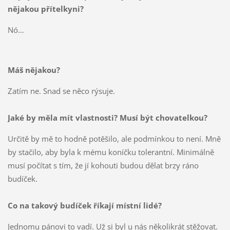
nějakou přítelkyni?
Nó…
Máš nějakou?
Zatím ne. Snad se něco rýsuje.
Jaké by měla mít vlastnosti? Musí být chovatelkou?
Určitě by mě to hodně potěšilo, ale podmínkou to není. Mně
by stačilo, aby byla k mému koníčku tolerantní. Minimálně
musí počítat s tím, že jí kohouti budou dělat brzy ráno
budíček.
Co na takový budíček říkají místní lidé?
Jednomu pánovi to vadí. Už si byl u nás několikrát stěžovat.