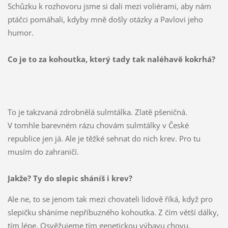
Schůzku k rozhovoru jsme si dali mezi voliérami, aby nám
ptáčci pomáhali, kdyby mně došly otázky a Pavlovi jeho
humor.
Co je to za kohoutka, který tady tak naléhavě kokrhá?
To je takzvaná zdrobnělá sulmtálka. Zlatě pšeničná.
V tomhle barevném rázu chovám sulmtálky v České
republice jen já. Ale je těžké sehnat do nich krev. Pro tu
musím do zahraničí.
Jakže? Ty do slepic sháníš i krev?
Ale ne, to se jenom tak mezi chovateli lidově říká, když pro
slepičku sháníme nepříbuzného kohoutka. Z čím větší dálky,
tím lépe. Osvěžujeme tím genetickou výbavu chovu.