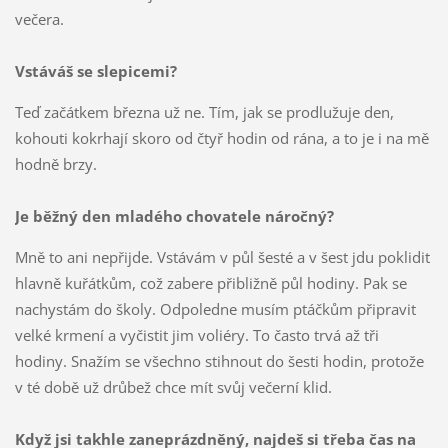
večera.
Vstáváš se slepicemi?
Teď začátkem března už ne. Tím, jak se prodlužuje den,
kohouti kokrhají skoro od čtyř hodin od rána, a to je i na mě
hodně brzy.
Je běžný den mladého chovatele náročný?
Mně to ani nepřijde. Vstávám v půl šesté a v šest jdu poklidit
hlavně kuřátkům, což zabere přibližně půl hodiny. Pak se
nachystám do školy. Odpoledne musím ptáčkům připravit
velké krmení a vyčistit jim voliéry. To často trvá až tři
hodiny. Snažím se všechno stihnout do šesti hodin, protože
v té době už drůbež chce mít svůj večerní klid.
Když jsi takhle zaneprázdněný, najdeš si třeba čas na