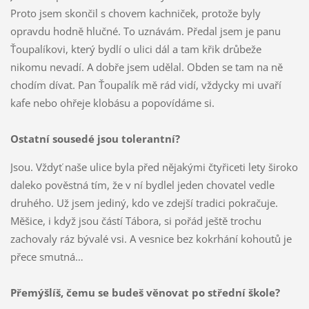
Proto jsem skončil s chovem kachniček, protože byly
opravdu hodně hlučné. To uznávám. Předal jsem je panu
Ťoupalíkovi, který bydlí o ulici dál a tam křik drůbeže
nikomu nevadí. A dobře jsem udělal. Obden se tam na ně
chodím dívat. Pan Ťoupalík mě rád vidí, vždycky mi uvaří
kafe nebo ohřeje klobásu a popovídáme si.
Ostatní sousedé jsou tolerantní?
Jsou. Vždyť naše ulice byla před nějakými čtyřiceti lety široko
daleko pověstná tím, že v ní bydlel jeden chovatel vedle
druhého. Už jsem jediný, kdo ve zdejší tradici pokračuje.
Měšice, i když jsou částí Tábora, si pořád ještě trochu
zachovaly ráz bývalé vsi. A vesnice bez kokrhání kohoutů je
přece smutná…
Přemýšlíš, čemu se budeš věnovat po střední škole?