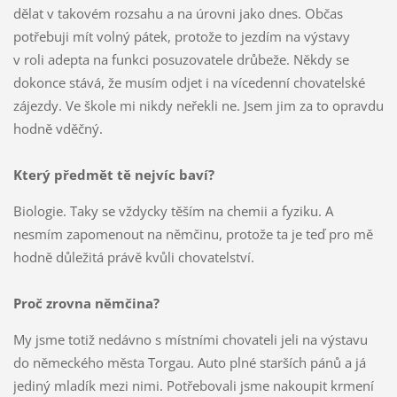
dělat v takovém rozsahu a na úrovni jako dnes. Občas
potřebuji mít volný pátek, protože to jezdím na výstavy
v roli adepta na funkci posuzovatele drůbeže. Někdy se
dokonce stává, že musím odjet i na vícedenní chovatelské
zájezdy. Ve škole mi nikdy neřekli ne. Jsem jim za to opravdu
hodně vděčný.
Který předmět tě nejvíc baví?
Biologie. Taky se vždycky těším na chemii a fyziku. A
nesmím zapomenout na němčinu, protože ta je teď pro mě
hodně důležitá právě kvůli chovatelství.
Proč zrovna němčina?
My jsme totiž nedávno s místními chovateli jeli na výstavu
do německého města Torgau. Auto plné starších pánů a já
jediný mladík mezi nimi. Potřebovali jsme nakoupit krmení