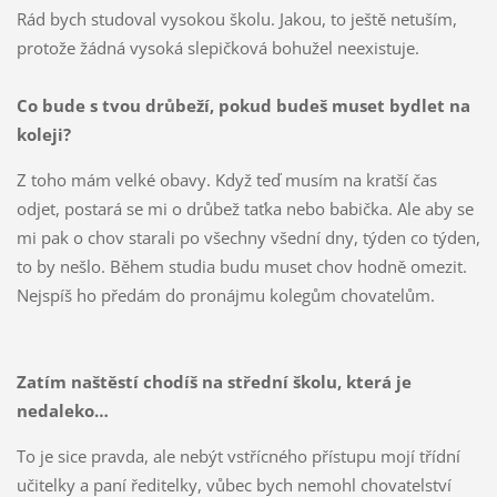
Rád bych studoval vysokou školu. Jakou, to ještě netuším,
protože žádná vysoká slepičková bohužel neexistuje.
Co bude s tvou drůbeží, pokud budeš muset bydlet na
koleji?
Z toho mám velké obavy. Když teď musím na kratší čas
odjet, postará se mi o drůbež taťka nebo babička. Ale aby se
mi pak o chov starali po všechny všední dny, týden co týden,
to by nešlo. Během studia budu muset chov hodně omezit.
Nejspíš ho předám do pronájmu kolegům chovatelům.
Zatím naštěstí chodíš na střední školu, která je
nedaleko…
To je sice pravda, ale nebýt vstřícného přístupu mojí třídní
učitelky a paní ředitelky, vůbec bych nemohl chovatelství