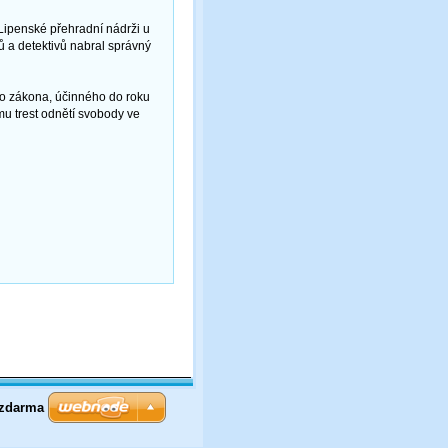
Lipenské přehradní nádrži u
tů a detektivů nabral správný
ího zákona, účinného do roku
u trest odnětí svobody ve
 zdarma