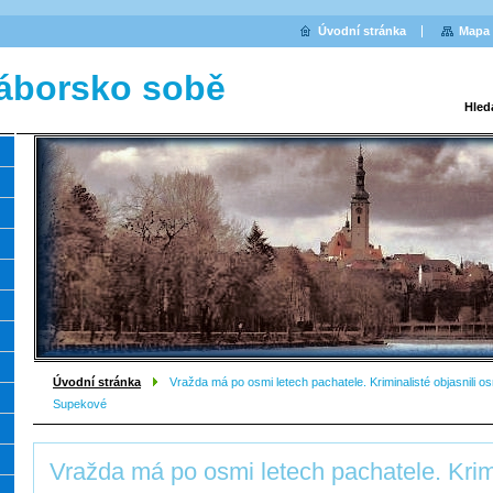
Úvodní stránka
Mapa 
áborsko sobě
Hled
Úvodní stránka
Vražda má po osmi letech pachatele. Kriminalisté objasnili o
Supekové
Vražda má po osmi letech pachatele. Krim