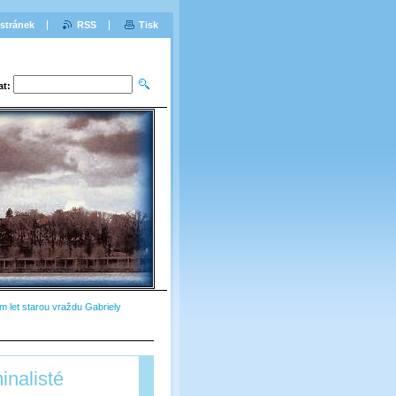
stránek
RSS
Tisk
at:
sm let starou vraždu Gabriely
inalisté