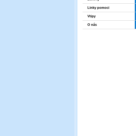
Linky pomoci
Vtipy
O nás