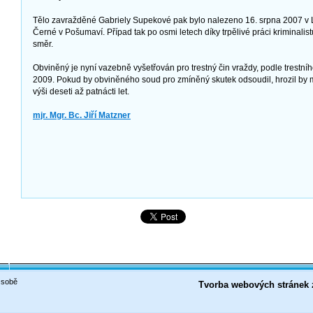
Tělo zavražděné Gabriely Supekové pak bylo nalezeno 16. srpna 2007 v 
Černé v Pošumaví. Případ tak po osmi letech díky trpělivé práci kriminalis
směr.
Obviněný je nyní vazebně vyšetřován pro trestný čin vraždy, podle trestn
2009. Pokud by obviněného soud pro zmíněný skutek odsoudil, hrozil by m
výši deseti až patnácti let.
mjr. Mgr. Bc. Jiří Matzner
 sobě
Tvorba webových stránek