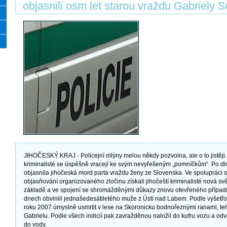
objasnili osm let starou vraždu Gabriely
JIHOČESKÝ KRAJ - Policejní mlýny melou někdy pozvolna, ale o to jistěji.
kriminalisté se úspěšně vracejí ke svým nevyřešeným „pomníčkům“. Po dl
objasnila jihočeská mord parta vraždu ženy ze Slovenska. Ve spolupráci se
objasňování organizovaného zločinu získali jihočeští kriminalisté nová svě
základě a ve spojení se shromážděnými důkazy znovu otevřeného případu
dnech obvinili jednašedesátiletého muže z Ústí nad Labem. Podle vyšetřo
roku 2007 úmyslně usmrtit v lese na Skoronicku bodnořeznými ranami, teh
Gabrielu. Podle všech indicií pak zavražděnou naložil do kufru vozu a odve
do vody.