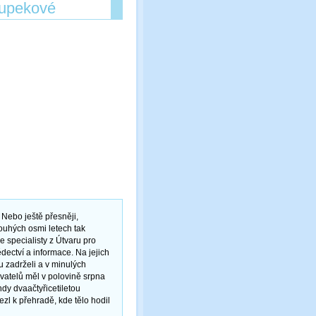
 Supekové
 Nebo ještě přesněji,
ouhých osmi letech tak
 specialisty z Útvaru pro
dectví a informace. Na jejich
 zadrželi a v minulých
vatelů měl v polovině srpna
dy dvaačtyřicetiletou
zl k přehradě, kde tělo hodil