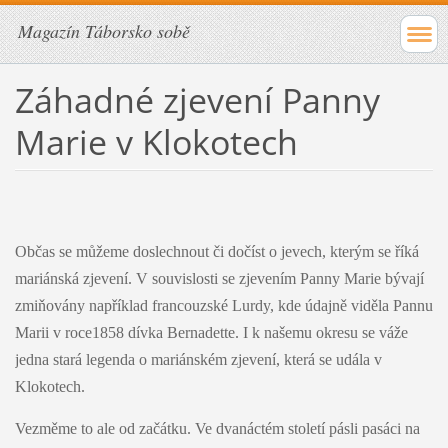
Magazín Táborsko sobě
Záhadné zjevení Panny
Marie v Klokotech
Občas se můžeme doslechnout či dočíst o jevech, kterým se říká
mariánská zjevení. V souvislosti se zjevením Panny Marie bývají
zmiňovány například francouzské Lurdy, kde údajně viděla Pannu
Marii v roce1858 dívka Bernadette. I k našemu okresu se váže
jedna stará legenda o mariánském zjevení, která se udála v
Klokotech.
Vezměme to ale od začátku. Ve dvanáctém století pásli pasáci na