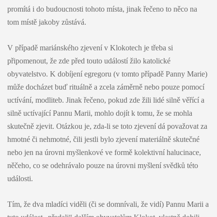
promítá i do budoucnosti tohoto místa, jinak řečeno to něco na
tom místě jakoby zůstává.
V případě mariánského zjevení v Klokotech je třeba si
připomenout, že zde před touto událostí žilo katolické
obyvatelstvo. K dobíjení egregoru (v tomto případě Panny Marie)
může docházet buď rituálně a zcela záměrně nebo pouze pomocí
uctívání, modliteb. Jinak řečeno, pokud zde žili lidé silně věřící a
silně uctívající Pannu Marii, mohlo dojít k tomu, že se mohla
skutečně zjevit. Otázkou je, zda-li se toto zjevení dá považovat za
hmotné či nehmotné, čili jestli bylo zjevení materiálně skutečné
nebo jen na úrovni myšlenkové ve formě kolektivní halucinace,
něčeho, co se odehrávalo pouze na úrovni myšlení svědků této
události.
Tím, že dva mladíci viděli (či se domnívali, že vidí) Pannu Marii a