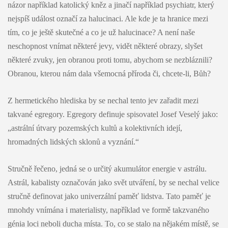
názor například katolický kněz a jinačí například psychiatr, který
nejspíš událost označí za halucinaci. Ale kde je ta hranice mezi
tím, co je ještě skutečné a co je už halucinace? A není naše
neschopnost vnímat některé jevy, vidět některé obrazy, slyšet
některé zvuky, jen obranou proti tomu, abychom se nezbláznili?
Obranou, kterou nám dala všemocná příroda či, chcete-li, Bůh?
Z hermetického hlediska by se nechal tento jev zařadit mezi
takvané egregory. Egregory definuje spisovatel Josef Veselý jako:
„astrální útvary pozemských kultů a kolektivních idejí,
hromadných lidských sklonů a vyznání.“
Stručně řečeno, jedná se o určitý akumulátor energie v astrálu.
Astrál, kabalisty označován jako svět utváření, by se nechal velice
stručně definovat jako univerzální paměť lidstva. Tato paměť je
mnohdy vnímána i materialisty, například ve formě takzvaného
génia loci neboli ducha místa. To, co se stalo na nějakém místě, se