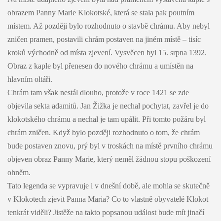
obrazem Panny Marie Klokotské, která se stala pak poutním
místem. Až později bylo rozhodnuto o stavbě chrámu. Aby nebyl
zničen pramen, postavili chrám postaven na jiném místě – tisíc
kroků východně od místa zjevení. Vysvěcen byl 15. srpna 1392.
Obraz z kaple byl přenesen do nového chrámu a umístěn na
hlavním oltáři.
Chrám tam však nestál dlouho, protože v roce 1421 se zde
objevila sekta adamitů. Jan Žižka je nechal pochytat, zavřel je do
klokotského chrámu a nechal je tam upálit. Při tomto požáru byl
chrám zničen. Když bylo později rozhodnuto o tom, že chrám
bude postaven znovu, prý byl v troskách na místě prvního chrámu
objeven obraz Panny Marie, který neměl žádnou stopu poškození
ohněm.
Tato legenda se vypravuje i v dnešní době, ale mohla se skutečně
v Klokotech zjevit Panna Maria? Co to vlastně obyvatelé Klokot
tenkrát viděli? Jistěže na takto popsanou událost bude mít jinačí