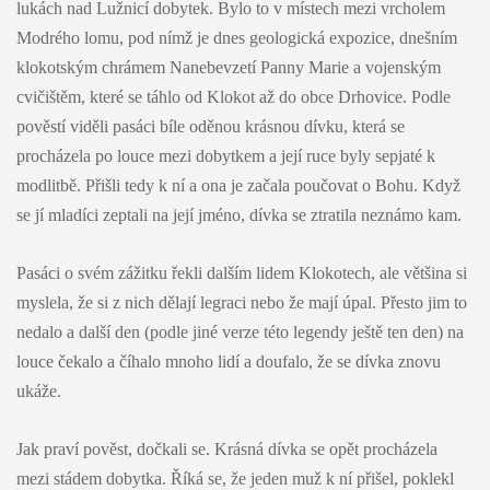
lukách nad Lužnicí dobytek. Bylo to v místech mezi vrcholem
Modrého lomu, pod nímž je dnes geologická expozice, dnešním
klokotským chrámem Nanebevzetí Panny Marie a vojenským
cvičištěm, které se táhlo od Klokot až do obce Drhovice. Podle
pověstí viděli pasáci bíle oděnou krásnou dívku, která se
procházela po louce mezi dobytkem a její ruce byly sepjaté k
modlitbě. Přišli tedy k ní a ona je začala poučovat o Bohu. Když
se jí mladíci zeptali na její jméno, dívka se ztratila neznámo kam.
Pasáci o svém zážitku řekli dalším lidem Klokotech, ale většina si
myslela, že si z nich dělají legraci nebo že mají úpal. Přesto jim to
nedalo a další den (podle jiné verze této legendy ještě ten den) na
louce čekalo a číhalo mnoho lidí a doufalo, že se dívka znovu
ukáže.
Jak praví pověst, dočkali se. Krásná dívka se opět procházela
mezi stádem dobytka. Říká se, že jeden muž k ní přišel, poklekl