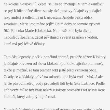
na kolena a oslovil jí. Zeptal se, jak se jmenuje. V tom okamžiku
se prý k bíle oděné dívce snesly dvě postavy údajně vypadající
jako andělé a odlétli i s ní k nebesům. Andělé pak z oblak
zavolali: „Maria jest jméno její!“ Od té doby se tomuto zjevení
říká Panenka Marie Klokotská. Na místě, kde byla dívka
naposledy spatřena, začal prý ihned vyvěrat pramen s vodou,
která má prý léčivé účinky.
Tato část legendy je však poněkud sporná, protože název Klokoty
je údajně odvozen od slova klokotat (od klokotajícího pramene),
takže je možné, že tam pramen tekl ještě před vznikem obce.
Osady se zakládaly právě na místech, kde byla voda. Možná ale
je, že původní zdroj vody pro zdejší lidi byla řeka Lužnice. Podle
jiné verze může být však název Klokoty odvozen i od názvu keře
klokočí, který zde prý hojně rostl.
Na místě údajného zjevení byla nad pramenem vystavěna kaple s