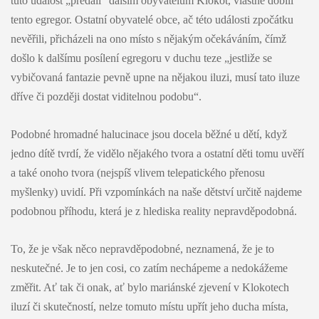
tuto událost „předali“ dalším obyvatelům Klokot, vlastně dobili
tento egregor. Ostatní obyvatelé obce, ač této události zpočátku
nevěřili, přicházeli na ono místo s nějakým očekáváním, čímž
došlo k dalšímu posílení egregoru v duchu teze „jestliže se
vybičovaná fantazie pevně upne na nějakou iluzi, musí tato iluze
dříve či později dostat viditelnou podobu“.
Podobné hromadné halucinace jsou docela běžné u dětí, když
jedno dítě tvrdí, že vidělo nějakého tvora a ostatní děti tomu uvěří
a také onoho tvora (nejspíš vlivem telepatického přenosu
myšlenky) uvidí. Při vzpomínkách na naše dětství určitě najdeme
podobnou příhodu, která je z hlediska reality nepravděpodobná.
To, že je však něco nepravděpodobné, neznamená, že je to
neskutečné. Je to jen cosi, co zatím nechápeme a nedokážeme
změřit. Ať tak či onak, ať bylo mariánské zjevení v Klokotech
iluzí či skutečností, nelze tomuto místu upřít jeho ducha místa,