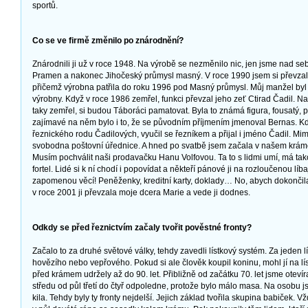
sportů.
Co se ve firmě změnilo po znárodnění?
Znárodnili ji už v roce 1948. Na výrobě se nezměnilo nic, jen jsme nad seb
Pramen a nakonec Jihočeský průmysl masný. V roce 1990 jsem si převza
přičemž výrobna patřila do roku 1996 pod Masný průmysl. Můj manžel by
výrobny. Když v roce 1986 zemřel, funkci převzal jeho zeť Ctirad Čadil. Na
taky zemřel, si budou Táboráci pamatovat. Byla to známá figura, fousatý, p
zajímavé na něm bylo i to, že se původním příjmením jmenoval Bernas. Kdy
řeznického rodu Čadilových, vyučil se řezníkem a přijal i jméno Čadil. M
svobodna poštovní úřednice. A hned po svatbě jsem začala v našem krámě
Musím pochválit naši prodavačku Hanu Volfovou. Ta to s lidmi umí, má tak
fortel. Lidé si k ní chodí i popovídat a někteří pánové ji na rozloučenou líbaj
zapomenou věcí! Peněženky, kreditní karty, doklady… No, abych dokončila 
v roce 2001 ji převzala moje dcera Marie a vede ji dodnes.
Odkdy se před řeznictvím začaly tvořit pověstné fronty?
Začalo to za druhé světové války, tehdy zavedli lístkový systém. Za jeden lí
hovězího nebo vepřového. Pokud si ale člověk koupil koninu, mohl jí na líste
před krámem udržely až do 90. let. Přibližně od začátku 70. let jsme otevír
středu od půl třetí do čtyř odpoledne, protože bylo málo masa. Na osobu 
kila. Tehdy byly ty fronty nejdelší. Jejich základ tvořila skupina babiček. Vž