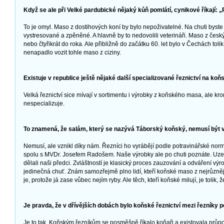
Když se ale při Velké pardubické nějaký kůň pomlátí, cynikové říkají: „
To je omyl. Maso z dostihových koní by bylo nepoživatelné. Na chuti byste 
vystresované a zpěněné. A hlavně by to nedovolili veterináři. Maso z českýc
nebo čtyřikrát do roka. Ale přibližně do začátku 60. let bylo v Čechách tolik
nenapadlo vozit tohle maso z ciziny.
Existuje v republice ještě nějaké další specializované řeznictví na ko
Velká řeznictví sice mívají v sortimentu i výrobky z koňského masa, ale k
nespecializuje.
To znamená, že salám, který se nazývá Táborský koňský, nemusí být 
Nemusí, ale vznikl díky nám. Řezníci ho vyrábějí podle potravinářské norm
spolu s MVDr. Josefem Radošem. Naše výrobky ale po chuti poznáte. Uzen
dělali naši předci. Zvláštností je klasický proces zauzování a odváření výro
jedinečná chuť. Znám samozřejmě plno lidí, kteří koňské maso z nejrůzn
je, protože já zase vůbec nejím ryby. Ale těch, kteří koňské milují, je tolik,
Je pravda, že v dřívějších dobách bylo koňské řeznictví mezi řezník
Je to tak. Koňským řezníkům se posměšně říkalo koňaři a existovala průpo