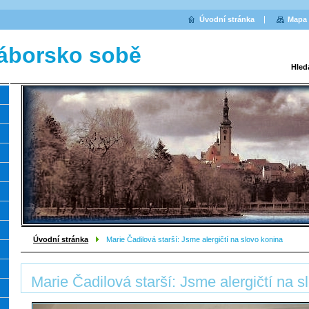
Úvodní stránka
Mapa 
áborsko sobě
Hled
Úvodní stránka
Marie Čadilová starší: Jsme alergičtí na slovo konina
Marie Čadilová starší: Jsme alergičtí na s