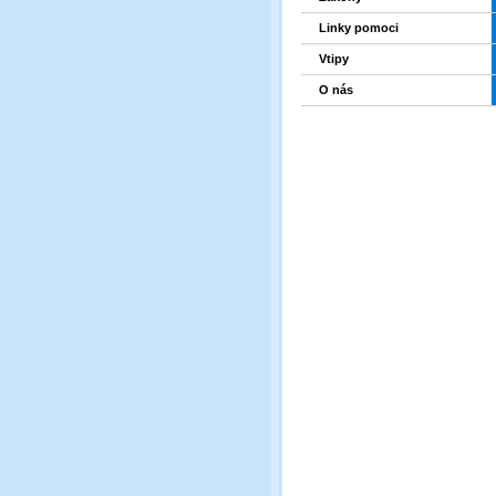
Linky pomoci
Vtipy
O nás