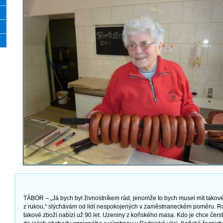
TÁBOR – „Já bych byl živnostníkem rád, jenomže to bych musel mít takové z
z rukou,“ slýchávám od lidí nespokojených v zaměstnaneckém poměru. R
takové zboží nabízí už 90 let. Uzeniny z koňského masa. Kdo je chce čerst