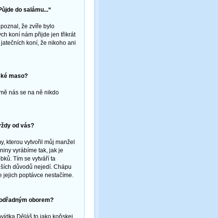
Půjde do salámu...“
poznal, že zvíře bylo
h koní nám přijde jen třikrát
 jatečních koní, že nikoho ani
ňské maso?
romě nás se na ně nikdo
vždy od vás?
y, kterou vytvořil můj manžel
iny vyrábíme tak, jak je
bků. Tím se vytváří ta
ějších důvodů nejedí. Chápu
 že jejich poptávce nestačíme.
y podřadným oborem?
vídka Děláš to jako koňskej