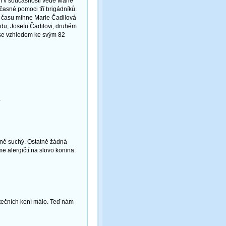
ví v současnosti vede Marie
bčasné pomoci tří brigádníků.
d času mihne Marie Čadilová
rodu, Josefu Čadilovi, druhém
y se vzhledem ke svým 82
.
mně suchý. Ostatně žádná
e alergičtí na slovo konina.
atečních koní málo. Teď nám