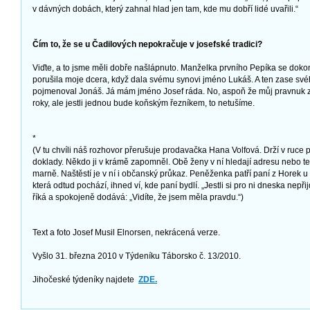
v dávných dobách, který zahnal hlad jen tam, kde mu dobří lidé uvařili.“
Čím to, že se u Čadilových nepokračuje v josefské tradici?
Viďte, a to jsme měli dobře našlápnuto. Manželka prvního Pepíka se dok
porušila moje dcera, když dala svému synovi jméno Lukáš. A ten zase sv
pojmenoval Jonáš. Já mám jméno Josef ráda. No, aspoň že můj pravnuk z
roky, ale jestli jednou bude koňským řezníkem, to netušíme.
*
(V tu chvíli náš rozhovor přerušuje prodavačka Hana Volfová. Drží v ruce
doklady. Někdo ji v krámě zapomněl. Obě ženy v ní hledají adresu nebo tele
marně. Naštěstí je v ní i občanský průkaz. Peněženka patří paní z Horek u
která odtud pochází, ihned ví, kde paní bydlí. „Jestli si pro ni dneska nepřij
říká a spokojeně dodává: „Vidíte, že jsem měla pravdu.“)
Text a foto Josef Musil Elnorsen, nekrácená verze.
Vyšlo 31. března 2010 v Týdeníku Táborsko č. 13/2010.
Jihočeské týdeníky najdete
ZDE.