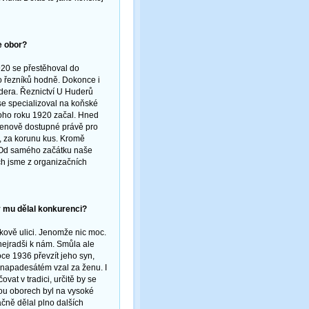
e obor?
920 se přestěhoval do
lo řezníků hodně. Dokonce i
Hudera. Řeznictví U Huderů
se specializoval na koňské
noho roku 1920 začal. Hned
cenově dostupné právě pro
y, za korunu kus. Kromě
. Od samého začátku naše
ech jsme z organizačních
y mu dělal konkurenci?
čkově ulici. Jenomže nic moc.
nejradši k nám. Smůla ale
ce 1936 převzít jeho syn,
jednapadesátém vzal za ženu. I
vat v tradici, určitě by se
bou oborech byl na vysoké
čně dělal plno dalších