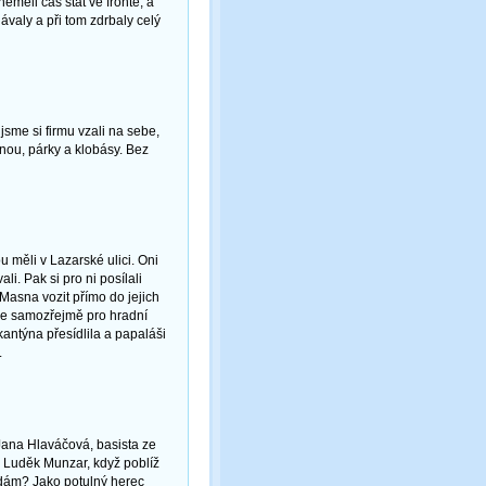
eměli čas stát ve frontě, a
ávaly a při tom zdrbaly celý
jsme si firmu vzali na sebe,
nou, párky a klobásy. Bez
 měli v Lazarské ulici. Oni
li. Pak si pro ni posílali
 Masna vozit přímo do jejich
y je samozřejmě pro hradní
kantýna přesídlila a papaláši
.
, Jana Hlaváčová, basista ze
dl Luděk Munzar, když poblíž
ipadám? Jako potulný herec