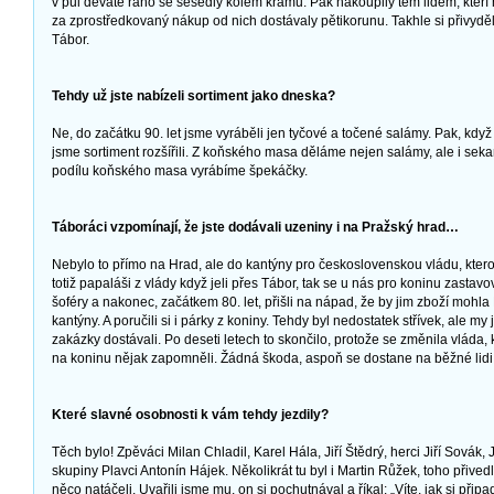
v půl deváté ráno se sesedly kolem krámu. Pak nakoupily těm lidem, kteří n
za zprostředkovaný nákup od nich dostávaly pětikorunu. Takhle si přivyděl
Tábor.
Tehdy už jste nabízeli sortiment jako dneska?
Ne, do začátku 90. let jsme vyráběli jen tyčové a točené salámy. Pak, když 
jsme sortiment rozšířili. Z koňského masa děláme nejen salámy, ale i seka
podílu koňského masa vyrábíme špekáčky.
Táboráci vzpomínají, že jste dodávali uzeniny i na Pražský hrad…
Nebylo to přímo na Hrad, ale do kantýny pro československou vládu, kterou
totiž papaláši z vlády když jeli přes Tábor, tak se u nás pro koninu zastavova
šoféry a nakonec, začátkem 80. let, přišli na nápad, že by jim zboží mohla
kantýny. A poručili si i párky z koniny. Tehdy byl nedostatek střívek, ale m
zakázky dostávali. Po deseti letech to skončilo, protože se změnila vláda, 
na koninu nějak zapomněli. Žádná škoda, aspoň se dostane na běžné lidi
Které slavné osobnosti k vám tehdy jezdily?
Těch bylo! Zpěváci Milan Chladil, Karel Hála, Jiří Štědrý, herci Jiří Sovák
skupiny Plavci Antonín Hájek. Několikrát tu byl i Martin Růžek, toho přive
něco natáčeli. Uvařili jsme mu, on si pochutnával a říkal: „Víte, jak si př