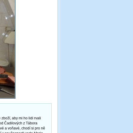
boží, aby mi ho lidi rvali
od Čadilových z Tábora
vé a voňavé, chodí si pro ně