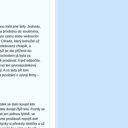
ou měli jiné šéfy. Jednotu,
la prodejnu do soukroma,
l po celou dobu vedoucím
 Ctirada, který bohužel už
otetovaný chlapík, a
ž se ale přiženil do
imochodem já byla za
 prodávat. A teď odbočím.
ový ten prvorepublikový
í. A co tady při tom
povídání o vývoji firmy –
stek se dalo koupit kilo
k dostat čtyři kila. Fronty se
ali jen jednou týdně, ve
jsme prodávali nejvýš dvě
dycky si přinesly stoličky a už