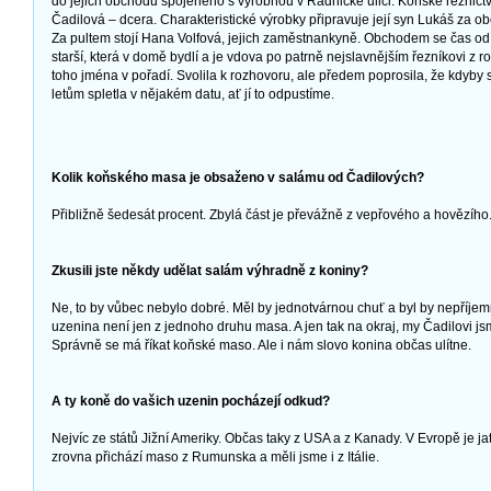
do jejich obchodu spojeného s výrobnou v Radnické ulici. Koňské řeznict
Čadilová – dcera. Charakteristické výrobky připravuje její syn Lukáš za o
Za pultem stojí Hana Volfová, jejich zaměstnankyně. Obchodem se čas o
starší, která v domě bydlí a je vdova po patrně nejslavnějším řezníkovi z 
toho jména v pořadí. Svolila k rozhovoru, ale předem poprosila, že kdyb
letům spletla v nějakém datu, ať jí to odpustíme.
Kolik koňského masa je obsaženo v salámu od Čadilových?
Přibližně šedesát procent. Zbylá část je převážně z vepřového a hovězího
Zkusili jste někdy udělat salám výhradně z koniny?
Ne, to by vůbec nebylo dobré. Měl by jednotvárnou chuť a byl by nepříje
uzenina není jen z jednoho druhu masa. A jen tak na okraj, my Čadilovi jsm
Správně se má říkat koňské maso. Ale i nám slovo konina občas ulítne.
A ty koně do vašich uzenin pocházejí odkud?
Nejvíc ze států Jižní Ameriky. Občas taky z USA a z Kanady. V Evropě je j
zrovna přichází maso z Rumunska a měli jsme i z Itálie.