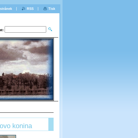
stránek
RSS
Tisk
at:
lovo konina