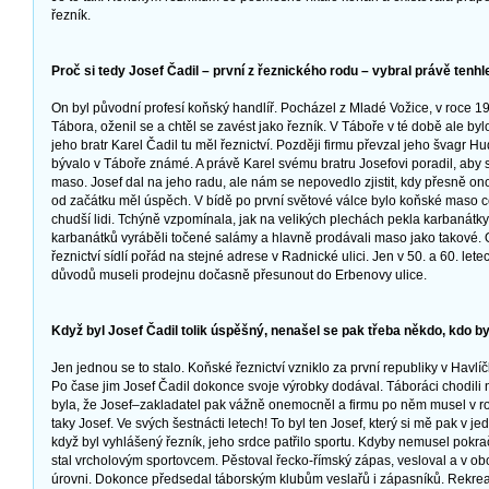
řezník.
Proč si tedy Josef Čadil – první z řeznického rodu – vybral právě tenhl
On byl původní profesí koňský handlíř. Pocházel z Mladé Vožice, v roce 1
Tábora, oženil se a chtěl se zavést jako řezník. V Táboře v té době ale by
jeho bratr Karel Čadil tu měl řeznictví. Později firmu převzal jeho švagr 
bývalo v Táboře známé. A právě Karel svému bratru Josefovi poradil, aby 
maso. Josef dal na jeho radu, ale nám se nepovedlo zjistit, kdy přesně o
od začátku měl úspěch. V bídě po první světové válce bylo koňské maso 
chudší lidi. Tchýně vzpomínala, jak na velikých plechách pekla karbanátk
karbanátků vyráběli točené salámy a hlavně prodávali maso jako takové
řeznictví sídlí pořád na stejné adrese v Radnické ulici. Jen v 50. a 60. let
důvodů museli prodejnu dočasně přesunout do Erbenovy ulice.
Když byl Josef Čadil tolik úspěšný, nenašel se pak třeba někdo, kdo b
Jen jednou se to stalo. Koňské řeznictví vzniklo za první republiky v Havlí
Po čase jim Josef Čadil dokonce svoje výrobky dodával. Táboráci chodili 
byla, že Josef–zakladatel pak vážně onemocněl a firmu po něm musel v ro
taky Josef. Ve svých šestnácti letech! To byl ten Josef, který si mě pak v 
když byl vyhlášený řezník, jeho srdce patřilo sportu. Kdyby nemusel pokračo
stal vrcholovým sportovcem. Pěstoval řecko-římský zápas, vesloval a v o
úrovni. Dokonce předsedal táborským klubům veslařů i zápasníků. Rekrea