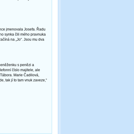
once jmenovala Josefa. Řadu
ého synka čili mého pravnuka
ačíná na „Jo“. Jsou mu dva
 peněženku s penězi a
fonní číslo majitele, ale
 Tábora. Marie Čadilová,
de, tak jí to tam vnuk zaveze,“