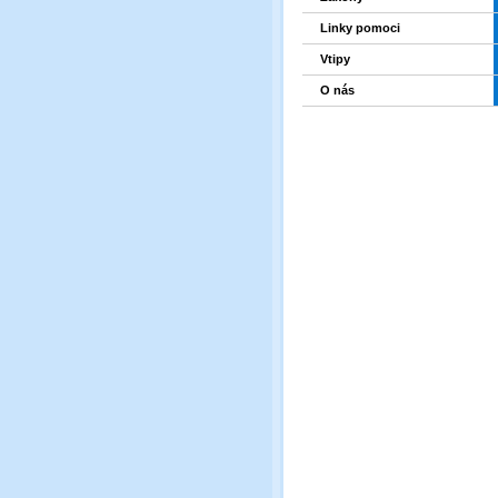
Linky pomoci
Vtipy
O nás