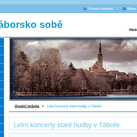
Úvodní stránka
Mapa 
áborsko sobě
Hled
Úvodní stránka
Letní koncerty staré hudby v Táboře
Letní koncerty staré hudby v Táboře