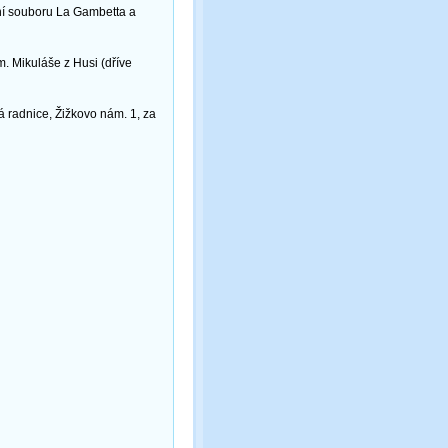
ání souboru La Gambetta a
. Mikuláše z Husi (dříve
á radnice, Žižkovo nám. 1, za