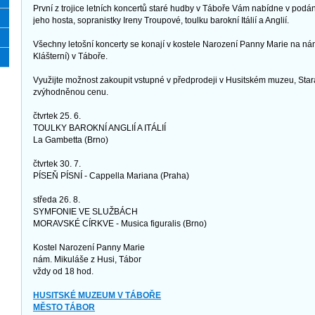
První z trojice letních koncertů staré hudby v Táboře Vám nabídne v pod
jeho hosta, sopranistky Ireny Troupové, toulku barokní Itálií a Anglií.
Všechny letošní koncerty se konají v kostele Narození Panny Marie na nám
Klášterní) v Táboře.
Využijte možnost zakoupit vstupné v předprodeji v Husitském muzeu, Star
zvýhodněnou cenu.
čtvrtek 25. 6.
TOULKY BAROKNÍ ANGLIÍ A ITÁLIÍ
La Gambetta (Brno)
čtvrtek 30. 7.
PÍSEŇ PÍSNÍ - Cappella Mariana (Praha)
středa 26. 8.
SYMFONIE VE SLUŽBÁCH
MORAVSKÉ CÍRKVE - Musica figuralis (Brno)
Kostel Narození Panny Marie
nám. Mikuláše z Husi, Tábor
vždy od 18 hod.
HUSITSKÉ MUZEUM V TÁBOŘE
MĚSTO TÁBOR