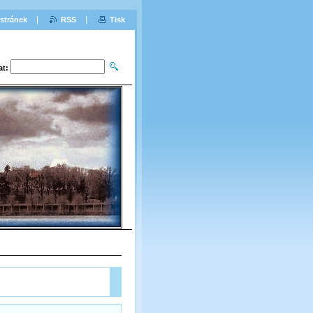
stránek
RSS
Tisk
at: