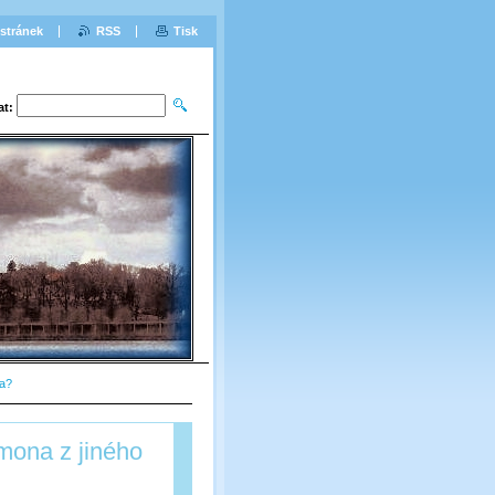
stránek
RSS
Tisk
at:
ta?
mona z jiného