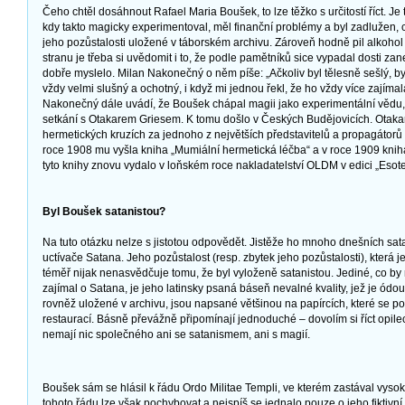
Čeho chtěl dosáhnout Rafael Maria Boušek, to lze těžko s určitostí říct. Je 
kdy takto magicky experimentoval, měl finanční problémy a byl zadlužen,
jeho pozůstalosti uložené v táborském archivu. Zároveň hodně pil alkohol
stranu je třeba si uvědomit i to, že podle pamětníků sice vypadal dosti za
dobře myslelo. Milan Nakonečný o něm píše: „Ačkoliv byl tělesně sešlý, by
vždy velmi slušný a ochotný, i když mi jednou řekl, že ho vždy více zajímala
Nakonečný dále uvádí, že Boušek chápal magii jako experimentální vědu, 
setkání s Otakarem Griesem. K tomu došlo v Českých Budějovicích. Otakar
hermetických kruzích za jednoho z největších představitelů a propagátorů
roce 1908 mu vyšla kniha „Mumiální hermetická léčba“ a v roce 1909 kni
tyto knihy znovu vydalo v loňském roce nakladatelství OLDM v edici „Esote
Byl Boušek satanistou?
Na tuto otázku nelze s jistotou odpovědět. Jistěže ho mnoho dnešních sat
uctívače Satana. Jeho pozůstalost (resp. zbytek jeho pozůstalosti), která j
téměř nijak nenasvědčuje tomu, že byl vyloženě satanistou. Jediné, co by
zajímal o Satana, je jeho latinsky psaná báseň nevalné kvality, jež je ódo
rovněž uložené v archivu, jsou napsané většinou na papírcích, které se p
restaurací. Básně převážně připomínají jednoduché – dovolím si říct opile
nemají nic společného ani se satanismem, ani s magií.
Boušek sám se hlásil k řádu Ordo Militae Templi, ve kterém zastával vyso
tohoto řádu lze však pochybovat a nejspíš se jednalo pouze o jeho fiktivní