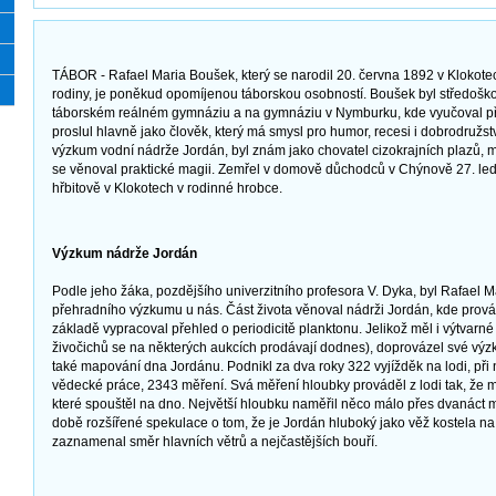
TÁBOR - Rafael Maria Boušek, který se narodil 20. června 1892 v Klokote
rodiny, je poněkud opomíjenou táborskou osobností. Boušek byl středoš
táborském reálném gymnáziu a na gymnáziu v Nymburku, kde vyučoval pře
proslul hlavně jako člověk, který má smysl pro humor, recesi i dobrodružst
výzkum vodní nádrže Jordán, byl znám jako chovatel cizokrajních plazů, mal
se věnoval praktické magii. Zemřel v domově důchodců v Chýnově 27. le
hřbitově v Klokotech v rodinné hrobce.
Výzkum nádrže Jordán
Podle jeho žáka, pozdějšího univerzitního profesora V. Dyka, byl Rafael
přehradního výzkumu u nás. Část života věnoval nádrži Jordán, kde prov
základě vypracoval přehled o periodicitě planktonu. Jelikož měl i výtvarn
živočichů se na některých aukcích prodávají dodnes), doprovázel své výz
také mapování dna Jordánu. Podnikl za dva roky 322 vyjížděk na lodi, při 
vědecké práce, 2343 měření. Svá měření hloubky prováděl z lodi tak, že m
které spouštěl na dno. Největší hloubku naměřil něco málo přes dvanáct me
době rozšířené spekulace o tom, že je Jordán hluboký jako věž kostela na
zaznamenal směr hlavních větrů a nejčastějších bouří.