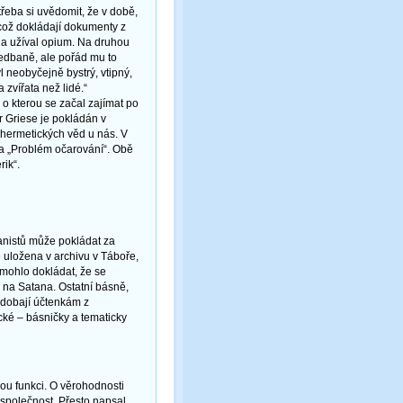
třeba si uvědomit, že v době,
 což dokládají dokumenty z
 a užíval opium. Na druhou
nedbaně, ale pořád mu to
l neobyčejně bystrý, vtipný,
 zvířata než lidé.“
o kterou se začal zajímat po
 Griese je pokládán v
 hermetických věd u nás. V
ha „Problém očarování“. Obě
rik“.
anistů může pokládat za
e uložena v archivu v Táboře,
 mohlo dokládat, že se
u na Satana. Ostatní básně,
odobají účtenkám z
cké – básničky a tematicky
kou funkci. O věrohodnosti
 společnost. Přesto napsal