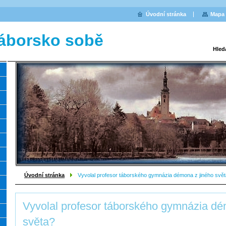
Úvodní stránka
Mapa 
áborsko sobě
Hled
Úvodní stránka
Vyvolal profesor táborského gymnázia démona z jiného svě
Vyvolal profesor táborského gymnázia dé
světa?