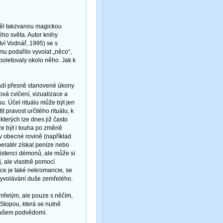
děl takzvanou magickou
ého světa. Autor knihy
ví Vodnář, 1995) se s
u podařilo vyvolat „něco“,
 poletovaly okolo něho. Jak k
vádí přesně stanovené úkony
ová cvičení, vizualizace a
u. Účel rituálu může být jen
t pravost určitého rituálu, k
kterých lze dnes již často
že být i touha po změně
 v obecné rovině (například
peratér získal peníze nebo
existenci démonů, ale může si
j, ale vlastně pomocí
ace je také nekromancie, se
 vyvolávání duše zemřelého.
emřelým, ale pouze s něčím,
Stopou, která se nutně
 našem podvědomí.