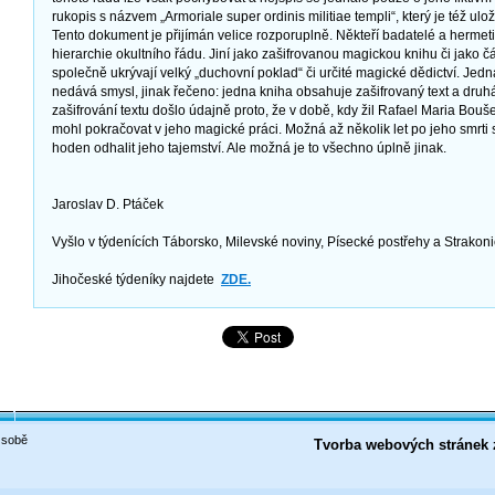
rukopis s názvem „Armoriale super ordinis militiae templi“, který je též ul
Tento dokument je přijímán velice rozporuplně. Někteří badatelé a hermet
hierarchie okultního řádu. Jiní jako zašifrovanou magickou knihu či jako č
společně ukrývají velký „duchovní poklad“ či určité magické dědictví. Jed
nedává smysl, jinak řečeno: jedna kniha obsahuje zašifrovaný text a druhá 
zašifrování textu došlo údajně proto, že v době, kdy žil Rafael Maria Bouš
mohl pokračovat v jeho magické práci. Možná až několik let po jeho smrti
hoden odhalit jeho tajemství. Ale možná je to všechno úplně jinak.
Jaroslav D. Ptáček
Vyšlo v týdenících Táborsko, Milevské noviny, Písecké postřehy a Strakon
Jihočeské týdeníky najdete
ZDE.
 sobě
Tvorba webových stránek