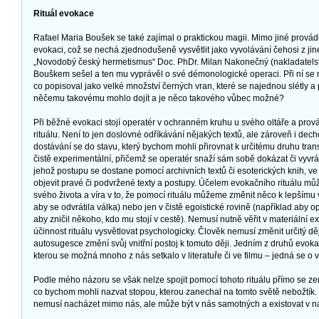
Rituál evokace
Rafael Maria Boušek se také zajímal o praktickou magii. Mimo jiné prová
evokaci, což se nechá zjednodušeně vysvětlit jako vyvolávání čehosi z jin
„Novodobý český hermetismus“ Doc. PhDr. Milan Nakonečný (nakladatelst
Bouškem sešel a ten mu vyprávěl o své démonologické operaci. Při ní se m
co popisoval jako velké množství černých vran, které se najednou slétly a
něčemu takovému mohlo dojít a je něco takového vůbec možné?
Při běžné evokaci stojí operatér v ochranném kruhu u svého oltáře a pro
rituálu. Není to jen doslovné odříkávání nějakých textů, ale zároveň i dech
dostávání se do stavu, který bychom mohli přirovnat k určitému druhu trans
čistě experimentální, přičemž se operatér snaží sám sobě dokázat či vyvráti
jehož postupu se dostane pomocí archivních textů či esoterických knih, ve 
objevit pravé či podvržené texty a postupy. Účelem evokačního rituálu mů
svého života a víra v to, že pomocí rituálu můžeme změnit něco k lepšímu
aby se odvrátila válka) nebo jen v čistě egoistické rovině (například aby o
aby zničil někoho, kdo mu stojí v cestě). Nemusí nutně věřit v materiální 
účinnost rituálu vysvětlovat psychologicky. Člověk nemusí změnit určitý dě
autosugesce změní svůj vnitřní postoj k tomuto ději. Jedním z druhů evok
kterou se možná mnoho z nás setkalo v literatuře či ve filmu – jedná se o
Podle mého názoru se však nelze spojit pomocí tohoto rituálu přímo se z
co bychom mohli nazvat stopou, kterou zanechal na tomto světě nebožtík. 
nemusí nacházet mimo nás, ale může být v nás samotných a existovat v