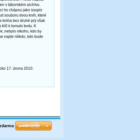
ožen v táborském archívu.
ici ho chápou jako soupis
ást souboru dvou knih, které
na kniha bez druhé prý však
klíč k tomuto textu. K
ek, nebylo nikoho, kdo by
 se najde někdo, kdo bude
icko 17. února 2010.
 zdarma