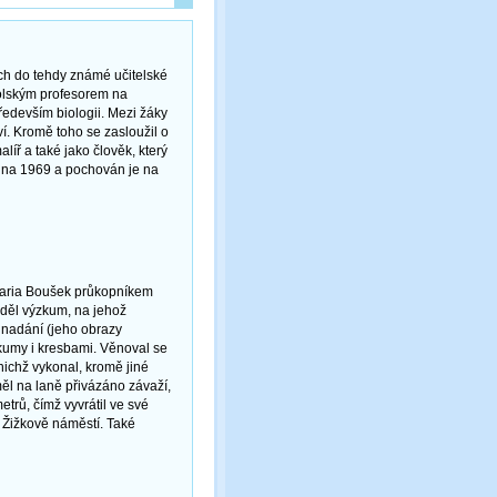
ch do tehdy známé učitelské
kolským profesorem na
devším biologii. Mezi žáky
ví. Kromě toho se zasloužil o
íř a také jako člověk, který
dna 1969 a pochován je na
 Maria Boušek průkopníkem
áděl výzkum, na jehož
é nadání (jeho obrazy
kumy i kresbami. Věnoval se
nichž vykonal, kromě jiné
ěl na laně přivázáno závaží,
trů, čímž vyvrátil ve své
 Žižkově náměstí. Také