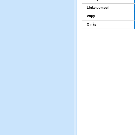
Linky pomoci
Vtipy
O nás