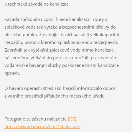
k technické závadě na kanalizaci.
Závada způsobila ucpání hlavní kanalizační roury a
splašková voda tak vytékala bezpečnostními přelivy do
blízkého potoka. Zasahující hasiči nasadili velkokapacitní
čerpadlo, pomocí kterého splaškovou vodu odčerpávali.
Zabránili tak vytékání splaškové vody mimo kanalizaci,
následnému vtékání do potoka a umožnili pracovníkům
vodárenské havarijní služby poškozené místo kanalizace
opravit.
O havárii operační středisko hasičů informovalo odbor
životního prostředí příslušného městského úřadu.
Fotografie ze zásahu naleznete
ZDE.
https://www.hzscr.cz/docDetail.aspx?