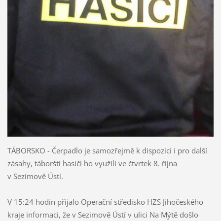
TÁBORSKO - Čerpadlo je samozřejmě k dispozici i pro další
zásahy, táborští hasiči ho využili ve čtvrtek 8. října
v Sezimově Ústí.
V 15:24 hodin přijalo Operační středisko HZS Jihočeského
kraje informaci, že v Sezimově Ústí v ulici Na Mýtě došlo