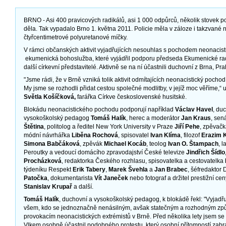
BRNO - Asi 400 pravicových radikálů, asi 1 000 odpůrců, několik stovek pol
děla. Tak vypadalo Brno 1. května 2011. Policie měla v záloze i takzvané ne
čtyřcentimetrové polyuretanové míčky.
V rámci občanských aktivit vyjadřujících nesouhlas s pochodem neonacist
ekumenická bohoslužba, které vyjádřil podporu předseda Ekumenické rad
další církevní představitelé. Aktivně se na ní účastnili duchovní z Brna, Pr
"Jsme rádi, že v Brně vzniká tolik aktivit odmítajících neonacistický pochod,
My jsme se rozhodli přidat cestou společné modlitby, v jejíž moc věříme,“ uv
Světla Košíčková,
farářka Církve československé husitské.
Blokádu neonacistického pochodu podporují například
Václav Havel
, du
vysokoškolský pedagog
Tomáš Halík
, herec a moderátor
Jan Kraus
, sen
Štětina
, politolog a ředitel New York University v Praze
Jiří Pehe
, zpěvač
módní návrhářka
Liběna Rochová
, spisovatel
Ivan Klíma
, filozof
Erazim 
Simona Babčáková
, zpěvák
Michael Kocáb
, teolog
Ivan O. Štampach
, 
Peroutky a vedoucí domácího zpravodajství České televize
Jindřich Šídlo
Procházková
, redaktorka Českého rozhlasu, spisovatelka a cestovatelka
týdeníku Respekt
Erik Tabery
,
Marek Švehla
a
Jan Brabec
, šéfredakto
Patočka
, dokumentarista
Vít Janeček
nebo fotograf a držitel prestižní c
Stanislav Krupař
a další.
Tomáš Halík
, duchovní a vysokoškolský pedagog, k blokádě řekl: "Vyjadř
všem, kdo se jednoznačně nenásilným, avšak statečným a rozhodným způ
provokacím neonacistických extrémistů v Brně. Před několika lety jsem s
Vlkem osobně účastnil podobného protestu, který osobní přítomností za