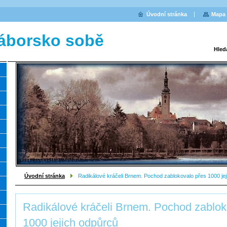
Úvodní stránka
Mapa 
áborsko sobě
Hled
Úvodní stránka
Radikálové kráčeli Brnem. Pochod zablokovalo přes 1000 je
Radikálové kráčeli Brnem. Pochod zablok
1000 jejich odpůrců