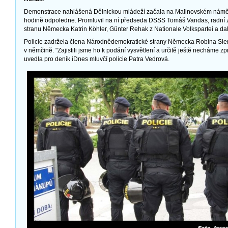
Demonstrace nahlášená Dělnickou mládeží začala na Malinovském náměs
hodině odpoledne. Promluvil na ní předseda DSSS Tomáš Vandas, radní
stranu Německa Katrin Köhler, Günter Rehak z Nationale Volkspartei a dal
Policie zadržela člena Národnědemokratické strany Německa Robina Siene
v němčině. "Zajistili jsme ho k podání vysvětlení a určitě ještě necháme z
uvedla pro deník iDnes mluvčí policie Patra Vedrová.