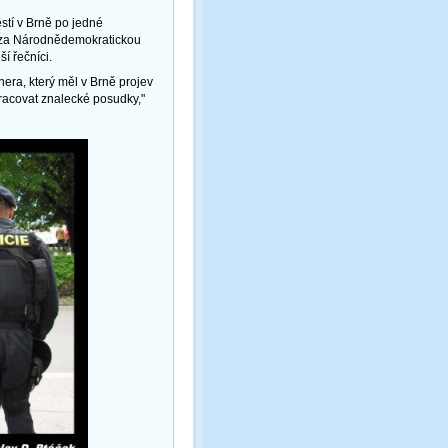
tí v Brně po jedné
 za Národnědemokratickou
ší řečníci.
ra, který měl v Brně projev
pracovat znalecké posudky,"