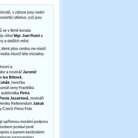
icistů, v záloze jsou vodní
smrtící střelivo, což jsou
ů se v Brně konala
y církví
Mgr. Joel Ruml
a
ahy a dalších měst.
 které jdou cestou ne-násilí.
edla mluvčí této iniciativy
chovní a
átor a novinář
Jaromír
ka
Iva Bittová
,
Kohák
, herečka
laureát ceny Františka
, publicistka
Petra
Pavla Jazairiová
, novináři
r Deníku Referendum
Jakub
eny Czech Press Foto
uji upřímnou morální podporu
sobem postaví proti
e spolu s panem kardinálem
braňoval avizovanému