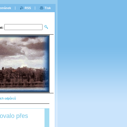
stránek
RSS
Tisk
at:
jich odpůrců
ovalo přes