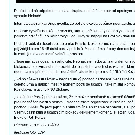
Po třetí hodině odpoledne se dala skupina radikálů na pochod opačným 
vyhnula blokádě.
Internetová stránka iDnes uvedla, že policie vyzývá odpůrce neonacistů, a
Policisté vytvořili barikádu z vozidel, aby se obě skupiny nemohly dostat 
policisté odkláněli do Körnerovy ulice. Tudy se napojil na Bratislavskou uli
Pochod radikálů došel zpět do parku Koliště. Několik z nich chtělo zahnou
přijíždějí kolem 16.45 další posily policistů. Mezi oběma tábory demonstruj
tu chvíli jen dvacet metrů volného prostoru.
„Naše iniciativa dosáhla svého cíle. Neonacisté nedostali šanci demonstrov
blokujících je čtyřnásobně přečíslil. Je to zásluha všech slušných lidí, kteří 
neonacismu přímo na ulici – nenásilně, ale nekompromisně,“ říká Jiří Ko
„Svého cíle – zastrašovat – neonacistický pochod nedosáhl. Nenásilně na ul
celého Brna a dalších měst, v hojném počtu se účastnili také místní Romov
Košíčková, mluvčí BRNO Blokuje.
„Letošní brněnský protest ukázal, že je možné nenásilně a zároveň účinně
proti nesnášenlivosti a rasismu. Neonacistické organizace v Brně neuspěl
pochodu viděli, že proti jejich plánům stojí nejen známé osobnosti, ale i p
Všem účastníkům a účastnicím blokády děkujeme,“ komentuje letošní udál
Blokuje Petr Porteš.
Připravil Jaroslav D. Ptáček
Ilustrační foto: JDP