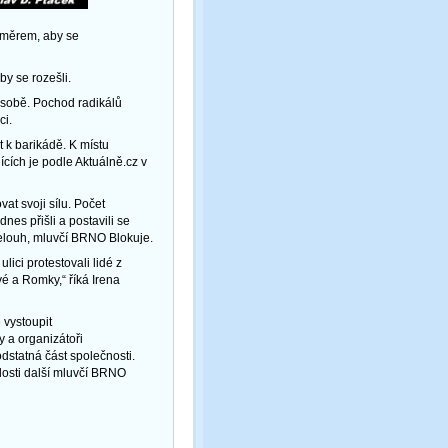
směrem, aby se
by se rozešli.
k sobě. Pochod radikálů
ci.
t k barikádě. K místu
ících je podle Aktuálně.cz v
at svoji sílu. Počet
dnes přišli a postavili se
želouh, mluvčí BRNO Blokuje.
ici protestovali lidé z
é a Romky,“ říká Irena
 vystoupit
y a organizátoři
odstatná část společnosti.
osti další mluvčí BRNO