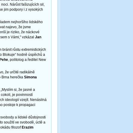
ci. Nárůst fašizujících sil,
se jim podpory i z vysokých
kladem nejhoršího lidského
vat najevo, že jsme
nší je riziko, že náckové
 jsem s Vámi," vzkázal
Jan
 bránit růstu extremistických
Brno Blokuje“ hodně úspěchů a
 Pehe
, politolog a ředitel New
vo, že určité radikálně
do Brna herečka
Simona
 „Myslím si, že jasné a
cokoli, je povinností
h ideologií vzejít. Nenásilná
o postoje k propagaci
 svobody a lidské důstojnosti
to soužití ve svobodě, úctě a
lokádu filozof
Erazim