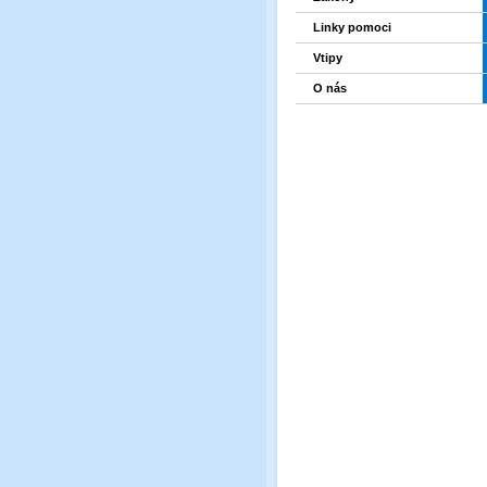
Linky pomoci
Vtipy
O nás