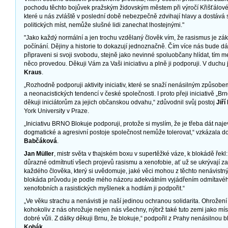
pochodu těchto bojůvek pražským židovským městem při výročí Křišťálové no
které u nás zvláště v poslední době nebezpečně zdvihají hlavy a dostává 
politických míst, nemůže slušné lidi zanechat lhostejnými."
"Jako každý normální a jen trochu vzdělaný člověk vím, že rasismus je zá
počínání. Dějiny a historie to dokazují jednoznačně. Čím více nás bude dá
připraveni si svoji svobodu, stejně jako nevinné spoluobčany hlídat, tím me
něco provedou. Děkuji Vám za Vaši iniciativu a plně ji podporuji. V duchu
Kraus
.
„Rozhodně podporuji aktivity iniciativ, které se snaží nenásilným způsobem
a neonacistických tendencí v české společnosti. I proto přeji iniciativě „
děkuji iniciátorům za jejich občanskou odvahu,“ zdůvodnil svůj postoj
Jiří
York University v Praze.
„Iniciativu BRNO Blokuje podporuji, protože si myslím, že je třeba dát naje
dogmatické a agresivní postoje společnost nemůže tolerovat,“ vzkázala 
Babčáková
.
Jan Müller
, mistr světa v thajském boxu v supertěžké váze, k blokádě řekl:
důrazné odmítnutí všech projevů rasismu a xenofobie, ať už se ukrývají za 
každého člověka, který si uvědomuje, jaké věci mohou z těchto nenávistnýc
blokáda průvodu je podle mého názoru adekvátním vyjádřením odmítavéh
xenofobních a rasistických myšlenek a hodlám ji podpořit.“
„Ve věku strachu a nenávisti je naší jedinou ochranou solidarita. Ohrožení
kohokoliv z nás ohrožuje nejen nás všechny, nýbrž také tuto zemi jako mís
dobré vůli. Z dálky děkuji Brnu, že blokuje,“ podpořil z Prahy nenásilnou b
Kohák
.