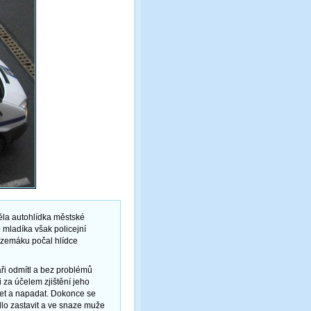
ěla autohlídka městské
 mladíka však policejní
Tuzemáku počal hlídce
áři odmítl a bez problémů
 za účelem zjištění jeho
ážet a napadat. Dokonce se
idlo zastavit a ve snaze muže