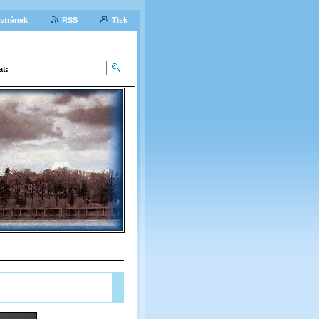
stránek
RSS
Tisk
at: