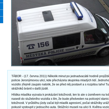
TÁBOR - (17. června 2011) Několik minut po jednadvacáté hodině projížd
policie Jeronýmovou ulicí, kde přecházela skupinka mladých lidí. Jednoho
vozidlo zřejmě zaujalo natolik, že se před něj postavil a s rozpitou lahví 
strážníků bránit v další jízdě.
Hlídka mladíka vyzvala k prokázání totožnosti, ten to ale s úsměvem na tv
nasedl do služebního vozidla s tím, že bude předveden na policejní stanici
totožnosti. V průběhu jízdy začal být mladík agresivní, počal strážníky ur
pokusil vystoupit z jedoucího auta. Strážníci museli na ulici 9. Května voz