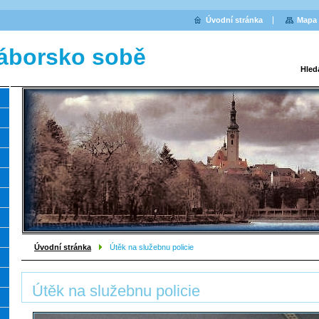
Úvodní stránka
Mapa 
áborsko sobě
Hled
Úvodní stránka
Útěk na služebnu policie
Útěk na služebnu policie