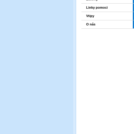
Linky pomoci
Vtipy
O nás