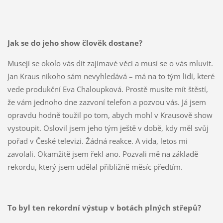
Jak se do jeho show člověk dostane?
Musejí se okolo vás dít zajímavé věci a musí se o vás mluvit.
Jan Kraus nikoho sám nevyhledává – má na to tým lidí, které
vede produkční Eva Chaloupková. Prostě musíte mít štěstí,
že vám jednoho dne zazvoní telefon a pozvou vás. Já jsem
opravdu hodně toužil po tom, abych mohl v Krausově show
vystoupit. Oslovil jsem jeho tým ještě v době, kdy měl svůj
pořad v České televizi. Žádná reakce. A vida, letos mi
zavolali. Okamžitě jsem řekl ano. Pozvali mě na základě
rekordu, který jsem udělal přibližně měsíc předtím.
To byl ten rekordní výstup v botách plných střepů?