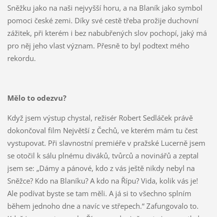
Sněžku jako na naši nejvyšší horu, a na Blaník jako symbol
pomoci české zemi. Díky své cestě třeba prožije duchovní
zážitek, při kterém i bez nabubřených slov pochopí, jaký má
pro něj jeho vlast význam. Přesně to byl podtext mého
rekordu.
Mělo to odezvu?
Když jsem výstup chystal, režisér Robert Sedláček právě
dokončoval film Největší z Čechů, ve kterém mám tu čest
vystupovat. Při slavnostní premiéře v pražské Lucerně jsem
se otočil k sálu plnému diváků, tvůrců a novinářů a zeptal
jsem se: „Dámy a pánové, kdo z vás ještě nikdy nebyl na
Sněžce? Kdo na Blaníku? A kdo na Řípu? Vida, kolik vás je!
Ale podívat byste se tam měli. A já si to všechno splním
během jednoho dne a navíc ve střepech.“ Zafungovalo to.