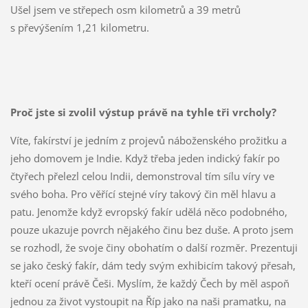
Ušel jsem ve střepech osm kilometrů a 39 metrů
s převýšením 1,21 kilometru.
Proč jste si zvolil výstup právě na tyhle tři vrcholy?
Víte, fakírství je jedním z projevů náboženského prožitku a
jeho domovem je Indie. Když třeba jeden indický fakír po
čtyřech přelezl celou Indii, demonstroval tím sílu víry ve
svého boha. Pro věřící stejné víry takový čin měl hlavu a
patu. Jenomže když evropský fakír udělá něco podobného,
pouze ukazuje povrch nějakého činu bez duše. A proto jsem
se rozhodl, že svoje činy obohatím o další rozměr. Prezentuji
se jako český fakír, dám tedy svým exhibicím takový přesah,
kteří ocení právě Češi. Myslím, že každý Čech by měl aspoň
jednou za život vystoupit na Říp jako na naši pramatku, na