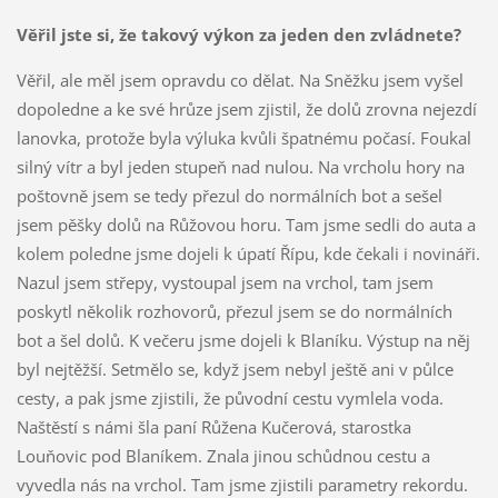
Věřil jste si, že takový výkon za jeden den zvládnete?
Věřil, ale měl jsem opravdu co dělat. Na Sněžku jsem vyšel
dopoledne a ke své hrůze jsem zjistil, že dolů zrovna nejezdí
lanovka, protože byla výluka kvůli špatnému počasí. Foukal
silný vítr a byl jeden stupeň nad nulou. Na vrcholu hory na
poštovně jsem se tedy přezul do normálních bot a sešel
jsem pěšky dolů na Růžovou horu. Tam jsme sedli do auta a
kolem poledne jsme dojeli k úpatí Řípu, kde čekali i novináři.
Nazul jsem střepy, vystoupal jsem na vrchol, tam jsem
poskytl několik rozhovorů, přezul jsem se do normálních
bot a šel dolů. K večeru jsme dojeli k Blaníku. Výstup na něj
byl nejtěžší. Setmělo se, když jsem nebyl ještě ani v půlce
cesty, a pak jsme zjistili, že původní cestu vymlela voda.
Naštěstí s námi šla paní Růžena Kučerová, starostka
Louňovic pod Blaníkem. Znala jinou schůdnou cestu a
vyvedla nás na vrchol. Tam jsme zjistili parametry rekordu.