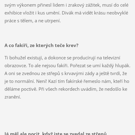
svým výkonem přinesl lidem i zrakový zážitek, musí do celé
exhibice vložit i kus umění. Divák má vidět krásu neobvyklé
práce s tělem, a ne utrpení.
A co fakíři, ze kterých teče krev?
Ti bohužel existují, a dokonce se producírují na televizní
obrazovce. To ale nejsou fakíři. Pořezat se umí každý hlupák.
A oni se zvednou ze střepů s krvavými zády a ještě tvrdí, že
je to normální. Není! Kazí tím fakírské řemeslo nám, kteří ho
děláme poctivě. Při všech rekordech uvádím, že nedošlo ke
zranění.
Já měl ale pocit, když jste se zvedal ze střepů