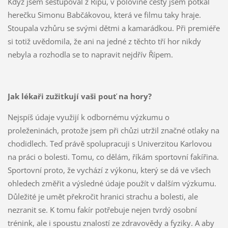
Když jsem sestupoval z Řípu, v polovině cesty jsem potkal
herečku Simonu Babčákovou, která ve filmu taky hraje.
Stoupala vzhůru se svými dětmi a kamarádkou. Při premiéře
si totiž uvědomila, že ani na jedné z těchto tří hor nikdy
nebyla a rozhodla se to napravit nejdřív Řípem.
Jak lékaři zužitkují vaši pouť na hory?
Nejspíš údaje využijí k odbornému výzkumu o
proleženinách, protože jsem při chůzi utržil značné otlaky na
chodidlech. Teď právě spolupracuji s Univerzitou Karlovou
na práci o bolesti. Tomu, co dělám, říkám sportovní fakířina.
Sportovní proto, že vychází z výkonu, který se dá ve všech
ohledech změřit a výsledné údaje použít v dalším výzkumu.
Důležité je umět překročit hranici strachu a bolesti, ale
nezranit se. K tomu fakír potřebuje nejen tvrdý osobní
trénink, ale i spoustu znalostí ze zdravovědy a fyziky. A aby