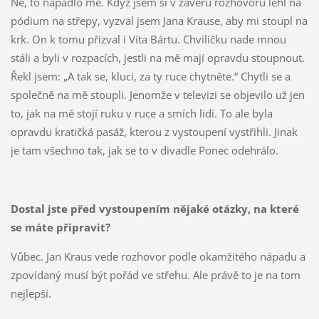
Ne, to napadlo mě. Když jsem si v závěru rozhovoru lehl na
pódium na střepy, vyzval jsem Jana Krause, aby mi stoupl na
krk. On k tomu přizval i Víta Bártu. Chviličku nade mnou
stáli a byli v rozpacích, jestli na mě mají opravdu stoupnout.
Řekl jsem: „A tak se, kluci, za ty ruce chytněte.“ Chytli se a
společně na mě stoupli. Jenomže v televizi se objevilo už jen
to, jak na mě stojí ruku v ruce a smích lidí. To ale byla
opravdu kratičká pasáž, kterou z vystoupení vystřihli. Jinak
je tam všechno tak, jak se to v divadle Ponec odehrálo.
Dostal jste před vystoupením nějaké otázky, na které
se máte připravit?
Vůbec. Jan Kraus vede rozhovor podle okamžitého nápadu a
zpovídaný musí být pořád ve střehu. Ale právě to je na tom
nejlepší.