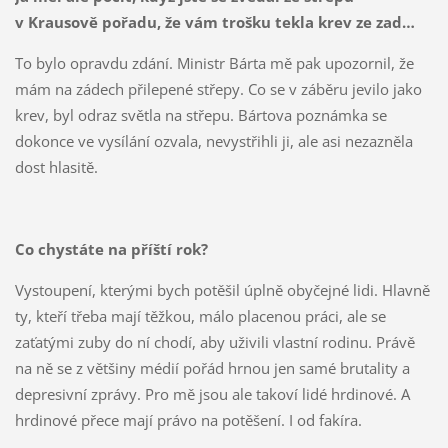
v Krausově pořadu, že vám trošku tekla krev ze zad…
To bylo opravdu zdání. Ministr Bárta mě pak upozornil, že
mám na zádech přilepené střepy. Co se v záběru jevilo jako
krev, byl odraz světla na střepu. Bártova poznámka se
dokonce ve vysílání ozvala, nevystřihli ji, ale asi nezazněla
dost hlasitě.
Co chystáte na příští rok?
Vystoupení, kterými bych potěšil úplně obyčejné lidi. Hlavně
ty, kteří třeba mají těžkou, málo placenou práci, ale se
zaťatými zuby do ní chodí, aby uživili vlastní rodinu. Právě
na ně se z většiny médií pořád hrnou jen samé brutality a
depresivní zprávy. Pro mě jsou ale takoví lidé hrdinové. A
hrdinové přece mají právo na potěšení. I od fakíra.