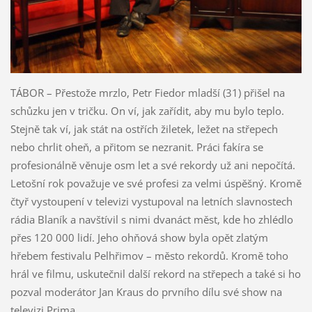
TÁBOR – Přestože mrzlo, Petr Fiedor mladší (31) přišel na
schůzku jen v tričku. On ví, jak zařídit, aby mu bylo teplo.
Stejně tak ví, jak stát na ostřích žiletek, ležet na střepech
nebo chrlit oheň, a přitom se nezranit. Práci fakíra se
profesionálně věnuje osm let a své rekordy už ani nepočítá.
Letošní rok považuje ve své profesi za velmi úspěšný. Kromě
čtyř vystoupení v televizi vystupoval na letních slavnostech
rádia Blaník a navštívil s nimi dvanáct měst, kde ho zhlédlo
přes 120 000 lidí. Jeho ohňová show byla opět zlatým
hřebem festivalu Pelhřimov – město rekordů. Kromě toho
hrál ve filmu, uskutečnil další rekord na střepech a také si ho
pozval moderátor Jan Kraus do prvního dílu své show na
televizi Prima.