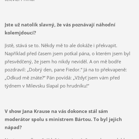
Jste už natolik slavný, že vás poznávají náhodní
kolemjdoucí?
Jistě, stává se to. Někdy mě to ale dokáže i překvapit.
Například před časem jsem potkal pána, o kterém jsem byl
přesvědčený, že jsem ho nikdy neviděl. A on mě bodře
pozdravil: „Dobrý den, pane Fiedor.“ Já na to překvapeně:
„Odkud mě znáte?“ Pán povídá: „Vždyť jsem vám před
týdnem v Milevsku šlapal po hrudníku!“
V show Jana Krause na vás dokonce stál sám
moderátor spolu s ministrem Bártou. To byl jejich
nápad?