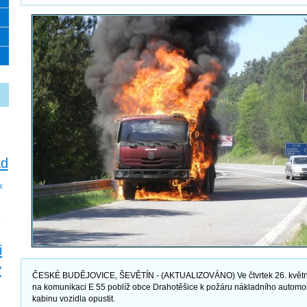
ad
y
o
i
y
ČESKÉ BUDĚJOVICE, ŠEVĚTÍN - (AKTUALIZOVÁNO) Ve čtvrtek 26. květn
na komunikaci E 55 poblíž obce Drahotěšice k požáru nákladního automobil
kabinu vozidla opustit.