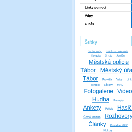
Linky pomoci
Vtipy
O nás
Štítky
Jízdní řády
Křižíkovo náměstí
Kontakt
O nás
Jordán
Městská policie
Tábor
Městský úř
Tábor
Pravidla
Vtipy
Link
pomoci
Zákony
MHD
Fotogalerie
Vide
Hudba
Recepty
Ankety
Hasič
Policie
Rozhovor
Černá kronika
Články
Povodně 2002
Klokoty