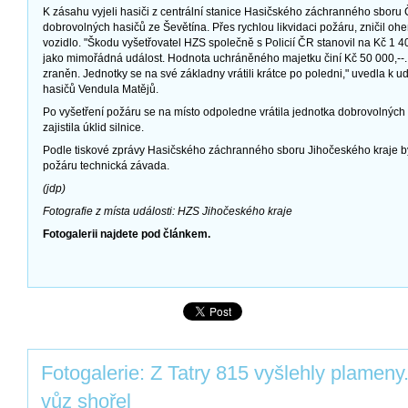
K zásahu vyjeli hasiči z centrální stanice Hasičského záchranného sboru
dobrovolných hasičů ze Ševětína. Přes rychlou likvidaci požáru, zničil ohe
vozidlo. "Škodu vyšetřovatel HZS společně s Policií ČR stanovil na Kč 1 40
jako mimořádná událost. Hodnota uchráněného majetku činí Kč 50 000,--. 
zraněn. Jednotky se na své základny vrátili krátce po poledni," uvedla k u
hasičů Vendula Matějů.
Po vyšetření požáru se na místo odpoledne vrátila jednotka dobrovolných 
zajistila úklid silnice.
Podle tiskové zprávy Hasičského záchranného sboru Jihočeského kraje by
požáru technická závada.
(jdp)
Fotografie z místa události: HZS Jihočeského kraje
Fotogalerii najdete pod článkem.
Fotogalerie: Z Tatry 815 vyšlehly plameny.
vůz shořel