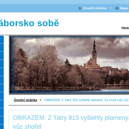
Úvodní stránka
Mapa 
áborsko sobě
Hled
Úvodní stránka
OBRAZEM: Z Tatry 815 vyšlehly plameny. Za chvíli celý vůz
OBRAZEM: Z Tatry 815 vyšlehly plameny. 
vůz shořel