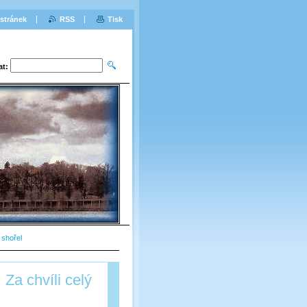
stránek
RSS
Tisk
at:
 shořel
Za chvíli celý