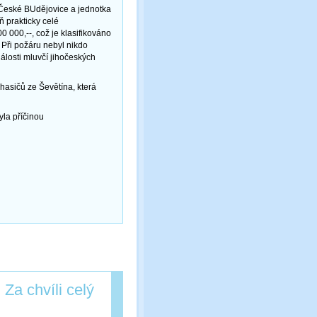
 České BUdějovice a jednotka
ň prakticky celé
0 000,--, což je klasifikováno
Při požáru nebyl nikdo
dálosti mluvčí jihočeských
hasičů ze Ševětína, která
la příčinou
 Za chvíli celý