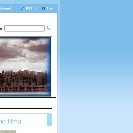
stránek
RSS
Tisk
at:
ho filmu