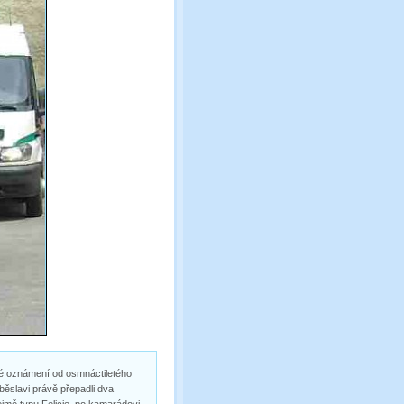
sté oznámení od osmnáctiletého
běslavi právě přepadli dva