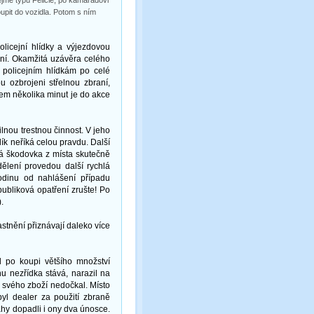
řejmě typu Felicie, po kamarádovi
stoupit do vozidla. Potom s ním
olicejní hlídky a výjezdovou
ení. Okamžitá uzávěra celého
m policejním hlídkám po celé
u ozbrojeni střelnou zbraní,
ěhem několika minut je do akce
lnou trestnou činnost. V jeho
ík neříká celou pravdu. Další
avá škodovka z místa skutečně
dělení provedou další rychlá
hodinu od nahlášení případu
publiková opatření zrušte! Po
9).
stnění přiznávají daleko více
il po koupi většího množství
u nezřídka stává, narazil na
 svého zboží nedočkal. Místo
byl dealer za použití zbraně
záhy dopadli i ony dva únosce.