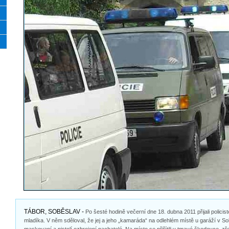
TÁBOR, SOBĚSLAV -
Po šesté hodině večerní dne 18. dubna 2011 přijali polici
mladíka. V něm sděloval, že jej a jeho „kamaráda“ na odlehlém místě u garáží v So