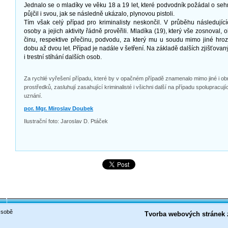
Jednalo se o mladíky ve věku 18 a 19 let, které podvodník požádal o seh
půjčil i svou, jak se následně ukázalo, plynovou pistoli.
Tím však celý případ pro kriminalisty neskončil. V průběhu následují
osoby a jejich aktivity řádně prověřili. Mladíka (19), který vše zosnoval, 
činu, respektive přečinu, podvodu, za který mu u soudu mimo jiné hroz
dobu až dvou let. Případ je nadále v šetření. Na základě dalších zjišťovan
i trestní stíhání dalších osob.
Za rychlé vyřešení případu, které by v opačném případě znamenalo mimo jiné i ob
prostředků, zasluhují zasahující kriminalisté i všichni další na případu spolupracující
uznání.
por. Mgr. Miroslav Doubek
Ilustrační foto: Jaroslav D. Ptáček
 sobě
Tvorba webových stránek