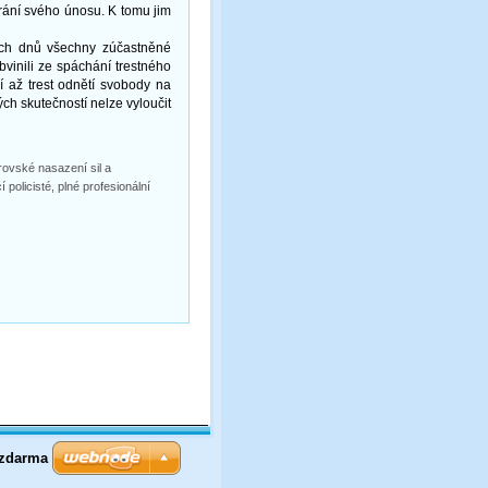
rání svého únosu. K tomu jim
cích dnů všechny zúčastněné
obvinili ze spáchání trestného
í až trest odnětí svobody na
ých skutečností nelze vyloučit
rovské nasazení sil a
 policisté, plné profesionální
 zdarma