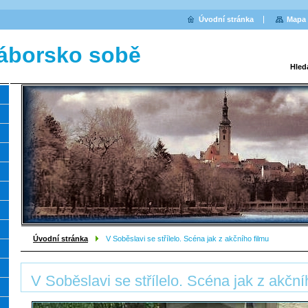
Úvodní stránka
Mapa 
áborsko sobě
Hled
Úvodní stránka
V Soběslavi se střílelo. Scéna jak z akčního filmu
V Soběslavi se střílelo. Scéna jak z akční