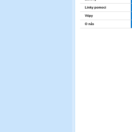
Linky pomoci
Vtipy
O nás