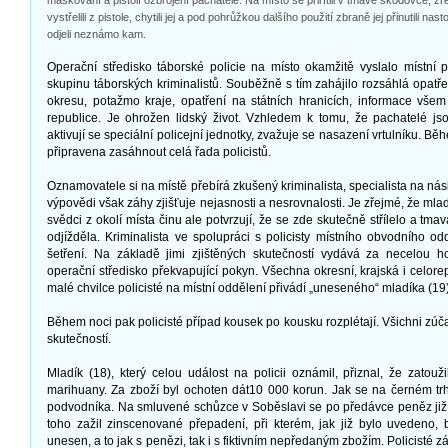
maskovaní a pistolí ozbrojení pachatelé. Na místo se přiřítili v tmavé škodovce, z
vystřelili z pistole, chytili jej a pod pohrůžkou dalšího použití zbraně jej přinutili na
odjeli neznámo kam.
Operační středisko táborské policie na místo okamžitě vyslalo místní p
skupinu táborských kriminalistů. Souběžně s tím zahájilo rozsáhlá opatř
okresu, potažmo kraje, opatření na státních hranicích, informace vše
republice. Je ohrožen lidský život. Vzhledem k tomu, že pachatelé jso
aktivují se speciální policejní jednotky, zvažuje se nasazení vrtulníku. B
připravena zasáhnout celá řada policistů.
Oznamovatele si na místě přebírá zkušený kriminalista, specialista na nási
výpovědi však záhy zjišťuje nejasnosti a nesrovnalosti. Je zřejmé, že mlad
svědci z okolí místa činu ale potvrzují, že se zde skutečně střílelo a tm
odjížděla. Kriminalista ve spolupráci s policisty místního obvodního od
šetření. Na základě jimi zjištěných skutečností vydává za necelou 
operační středisko překvapující pokyn. Všechna okresní, krajská i celore
malé chvilce policisté na místní oddělení přivádí „uneseného“ mladíka (1
Během noci pak policisté případ kousek po kousku rozplétají. Všichni zúča
skutečností.
Mladík (18), který celou událost na policii oznámil, přiznal, že zatouž
marihuany. Za zboží byl ochoten dát10 000 korun. Jak se na černém trh
podvodníka. Na smluvené schůzce v Soběslavi se po předávce peněz již
toho zažil zinscenované přepadení, při kterém, jak již bylo uvedeno, 
unesen, a to jak s penězi, tak i s fiktivním nepředaným zbožím. Policisté 