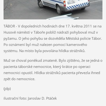
TÁBOR - V dopoledních hodinách dne 17. května 2011 se na
Husově náměstí v Táboře poblíž nádraží pohyboval muž v
pyžamu. O jeho pohybu se dozvěděla Městská policie Tábor.
Po oznámení byl muž nalezen pomocí kamerového
systému. Na místo byla povolána hlídka strážníků.
Muž se choval poněkud zmateně. Bylo zjištěno, že se jedná o
pacienta táborské nemocnice, který krátce po operaci
nemocnici opustil. Hlídka strážníků pacienta převezla ihned
zpět do nemocnice.
(jdp)
ilustrační foto: Jaroslav D. Ptáček