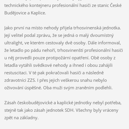
technického kontejneru profesionální hasiči ze stanic České
Budějovice a Kaplice.
Jako první na místo nehody přijela trhosvinenská jednotka.
Její velitel podal zprávu, že se jedná o malý dvoumístný
ultralight, ve kterém cestovaly dvě osoby. Dále informoval,
že letadlo po pádu nehoří, trhosvinenští profesionální hasiči
u něj provedli pouze protipožární opatření. Obě osoby z
letadla vytáhli svědkové nehody a ihned i obou zahájili
restuscitaci. V té pak pokračovali hasiči a následně
zdravotníci ZZS. I přes jejich veškerou snahu nebylo
oživování úspěšné. Oba muži svým zraněním podlehli.
Zásah českobudějovické a kaplické jednotky nebyl potřeba,
stejně tak jako zásah jednotek SDH. Všechny byly vráceny
zpět na základny.