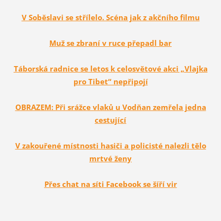
V Soběslavi se střílelo. Scéna jak z akčního filmu
Muž se zbraní v ruce přepadl bar
Táborská radnice se letos k celosvětové akci „Vlajka
pro Tibet“ nepřipojí
OBRAZEM: Při srážce vlaků u Vodňan zemřela jedna
cestující
V zakouřené místnosti hasiči a policisté nalezli tělo
mrtvé ženy
Přes chat na síti Facebook se šíří vir