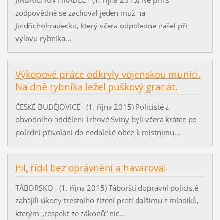
zodpovědně se zachoval jeden muž na
Jindřichohradecku, který včera odpoledne našel při
výlovu rybníka...
Výkopové práce odkryly vojenskou munici.
Na dně rybníka ležel puškový granát.
ČESKÉ BUDĚJOVICE - (1. října 2015) Policisté z
obvodního oddělení Trhové Sviny byli včera krátce po
poledni přivoláni do nedaleké obce k místnímu...
Pil, řídil bez oprávnění a havaroval
TÁBORSKO - (1. října 2015) Táborští dopravní policisté
zahájili úkony trestního řízení proti dalšímu z mladíků,
kterým „respekt ze zákonů“ nic...