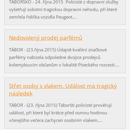
TÁBORSKO - 24. října 2015 Policisté z dopravní služby
vyšetřují sobotní tragickou dopravní nehodu, při které
zemřela řidička vozidla Peugeot....
Nedovolený prodej parfémů
TÁBOR - (23.října 2015) Údajně kvalitní značkové
parfémy nabízela odpoledne dvojice prodejců
kolemjdoucím občanům v lokalitě Píseckého rozcestí....
Střet osoby s vlakem. Událost má tragický
následek
TÁBOR - (23. října 2015) Táborští policisté prověřují
událost, při které byl krátce před osmou hodinou
včerejšího večera zachycen osobním vlakem,...