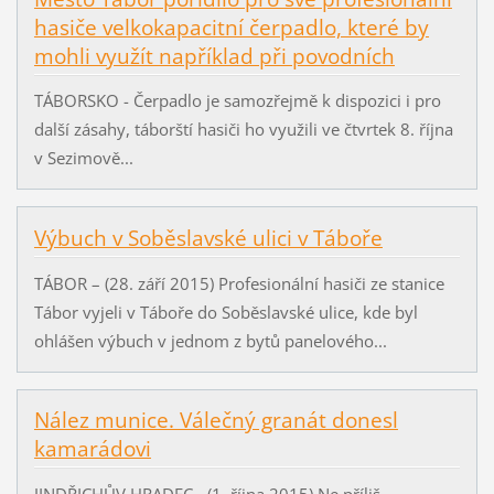
hasiče velkokapacitní čerpadlo, které by
mohli využít například při povodních
TÁBORSKO - Čerpadlo je samozřejmě k dispozici i pro
další zásahy, táborští hasiči ho využili ve čtvrtek 8. října
v Sezimově...
Výbuch v Soběslavské ulici v Táboře
TÁBOR – (28. září 2015) Profesionální hasiči ze stanice
Tábor vyjeli v Táboře do Soběslavské ulice, kde byl
ohlášen výbuch v jednom z bytů panelového...
Nález munice. Válečný granát donesl
kamarádovi
JINDŘICHŮV HRADEC - (1. října 2015) Ne příliš