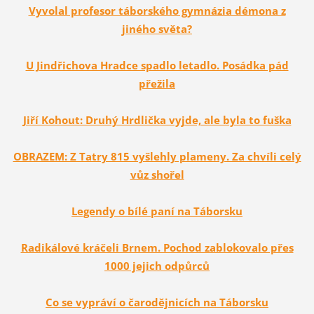
Vyvolal profesor táborského gymnázia démona z
jiného světa?
U Jindřichova Hradce spadlo letadlo. Posádka pád
přežila
Jiří Kohout: Druhý Hrdlička vyjde, ale byla to fuška
OBRAZEM: Z Tatry 815 vyšlehly plameny. Za chvíli celý
vůz shořel
Legendy o bílé paní na Táborsku
Radikálové kráčeli Brnem. Pochod zablokovalo přes
1000 jejich odpůrců
Co se vypráví o čarodějnicích na Táborsku