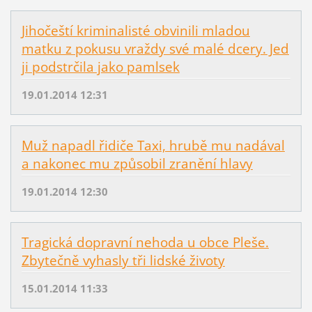
Jihočeští kriminalisté obvinili mladou
matku z pokusu vraždy své malé dcery. Jed
ji podstrčila jako pamlsek
19.01.2014 12:31
Muž napadl řidiče Taxi, hrubě mu nadával
a nakonec mu způsobil zranění hlavy
19.01.2014 12:30
Tragická dopravní nehoda u obce Pleše.
Zbytečně vyhasly tři lidské životy
15.01.2014 11:33