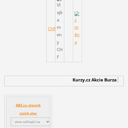
CHF
Kurzy.cz
Akcie Burza
Burz
ABZ.cz: slovník
cizích slov