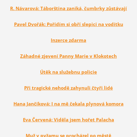
R. Návarová: Táborština zaniká, čumbrky zůstávají
Pavel Dvořák: Pořídím si obří slepici na vodítku
Inzerce zdarma
Záhadné zjevení Panny Marie v Klokotech
Útěk na služebnu policie
Při tragické nehodě zahynuli čtyři lidé
Hana Jančíková: I na mě čekala plynová komora
Eva Červená: Viděla jsem hořet Palacha
Muž v pyžamu se procházel po městě