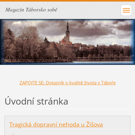
Magazín Táborsko sobě
ZAPOJTE SE: Dotazník o kvalitě života v Táboře
Úvodní stránka
Tragická dopravní nehoda u Žíšova