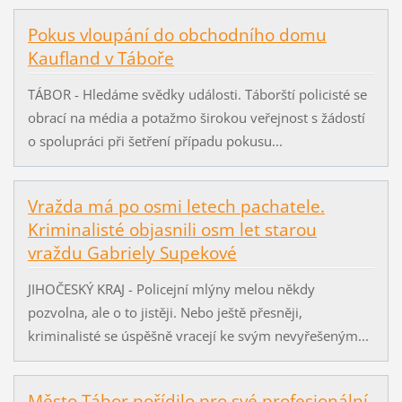
Pokus vloupání do obchodního domu
Kaufland v Táboře
TÁBOR - Hledáme svědky události. Táborští policisté se
obrací na média a potažmo širokou veřejnost s žádostí
o spolupráci při šetření případu pokusu...
Vražda má po osmi letech pachatele.
Kriminalisté objasnili osm let starou
vraždu Gabriely Supekové
JIHOČESKÝ KRAJ - Policejní mlýny melou někdy
pozvolna, ale o to jistěji. Nebo ještě přesněji,
kriminalisté se úspěšně vracejí ke svým nevyřešeným...
Město Tábor pořídilo pro své profesionální