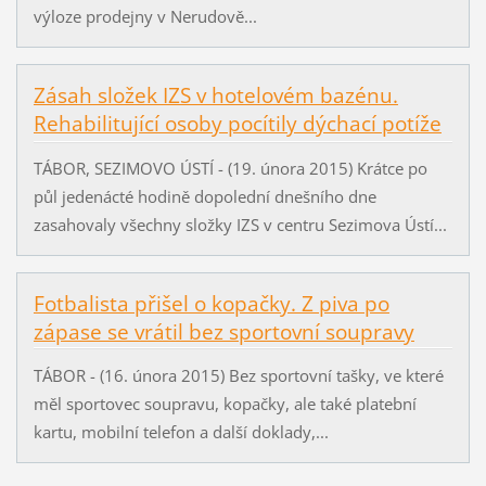
výloze prodejny v Nerudově...
Zásah složek IZS v hotelovém bazénu.
Rehabilitující osoby pocítily dýchací potíže
TÁBOR, SEZIMOVO ÚSTÍ - (19. února 2015) Krátce po
půl jedenácté hodině dopolední dnešního dne
zasahovaly všechny složky IZS v centru Sezimova Ústí...
Fotbalista přišel o kopačky. Z piva po
zápase se vrátil bez sportovní soupravy
TÁBOR - (16. února 2015) Bez sportovní tašky, ve které
měl sportovec soupravu, kopačky, ale také platební
kartu, mobilní telefon a další doklady,...