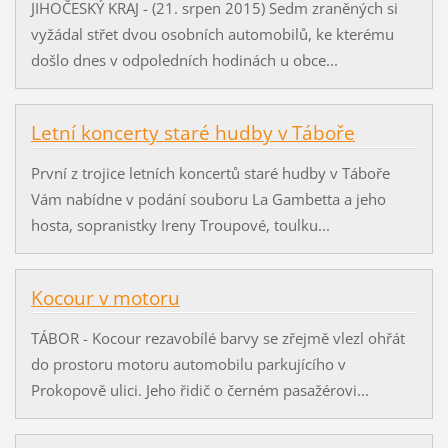
JIHOČESKÝ KRAJ - (21. srpen 2015) Sedm zraněných si
vyžádal střet dvou osobních automobilů, ke kterému
došlo dnes v odpoledních hodinách u obce...
Letní koncerty staré hudby v Táboře
První z trojice letních koncertů staré hudby v Táboře
Vám nabídne v podání souboru La Gambetta a jeho
hosta, sopranistky Ireny Troupové, toulku...
Kocour v motoru
TÁBOR - Kocour rezavobílé barvy se zřejmě vlezl ohřát
do prostoru motoru automobilu parkujícího v
Prokopově ulici. Jeho řidič o černém pasažérovi...