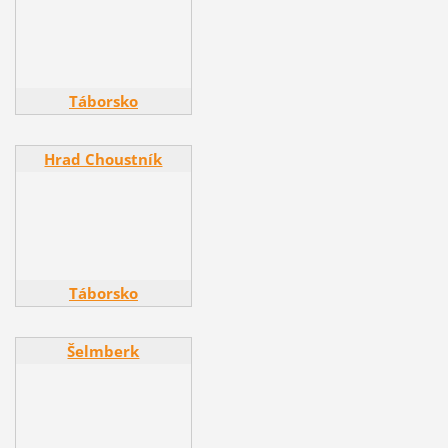
Táborsko
Hrad Choustník
Hrad Choustník
Táborsko
Šelmberk
Šelmberk