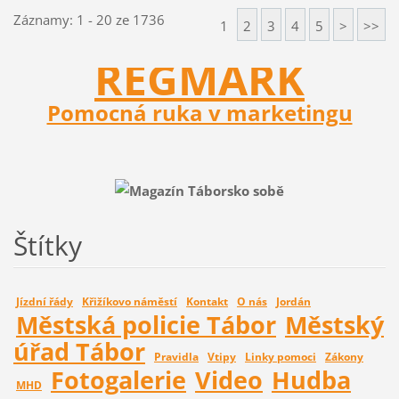
Záznamy: 1 - 20 ze 1736
1
2
3
4
5
>
>>
REGMARK
Pomocná ruka v marketingu
Štítky
Jízdní řády
Křižíkovo náměstí
Kontakt
O nás
Jordán
Městská policie Tábor
Městský
úřad Tábor
Pravidla
Vtipy
Linky pomoci
Zákony
Fotogalerie
Video
Hudba
MHD