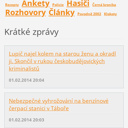
Ankety
Hasiči
Recepty
Policie
Černá kronika
Rozhovory
Články
Povodně 2002
Klokoty
Krátké zprávy
Lupič najel kolem na starou ženu a okradl
ji. Skončil v rukou českobudějovických
kriminalistů
01.02.2014 20:04
Nebezpečné vyhrožování na benzínové
čerpací stanici v Táboře
01.02.2014 20:03