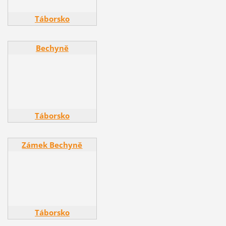
Táborsko
Bechyně
Bechyně
Táborsko
Zámek Bechyně
Zámek Bechyně
Táborsko