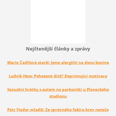
Nejčtenější články a zprávy
Marie Čadilová starší: Jsme alergičtí na slovo konina
Ludvík Hess: Pohozené dítě? Deprimující motivace
Sexuální hrátky s autem na parkovišti u Plaveckého
stadionu
Petr Fiedor mladší: Ze správného fakíra krev neteče