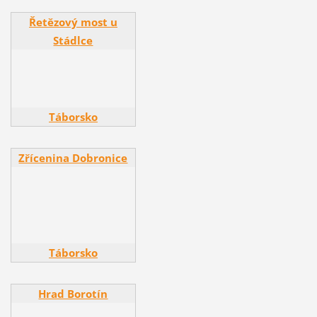
Řetězový most u
Řetězový most u
Stádlce
Stádlce
Táborsko
Zřícenina Dobronice
Zřícenina Dobronice
Táborsko
Hrad Borotín
Hrad Borotín