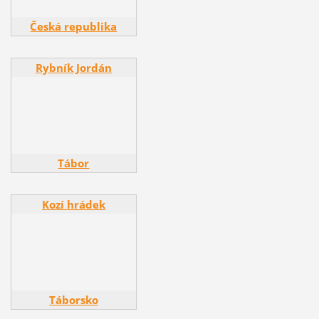
Česká republika
Rybník Jordán
Rybník Jordán
Tábor
Kozí hrádek
Kozí hrádek
Táborsko