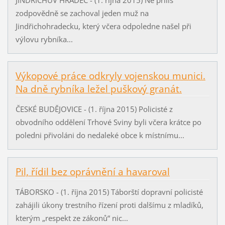
zodpovědně se zachoval jeden muž na
Jindřichohradecku, který včera odpoledne našel při
výlovu rybníka...
Výkopové práce odkryly vojenskou munici.
Na dně rybníka ležel puškový granát.
ČESKÉ BUDĚJOVICE - (1. října 2015) Policisté z
obvodního oddělení Trhové Sviny byli včera krátce po
poledni přivoláni do nedaleké obce k místnímu...
Pil, řídil bez oprávnění a havaroval
TÁBORSKO - (1. října 2015) Táborští dopravní policisté
zahájili úkony trestního řízení proti dalšímu z mladíků,
kterým „respekt ze zákonů“ nic...