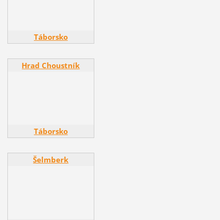
Táborsko
Hrad Choustník
Hrad Choustník
Táborsko
Šelmberk
Šelmberk