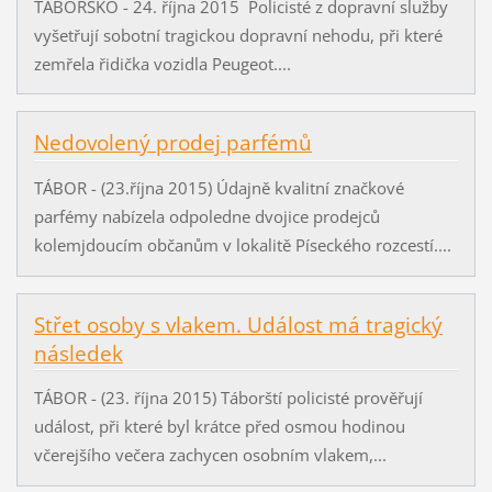
TÁBORSKO - 24. října 2015 Policisté z dopravní služby
vyšetřují sobotní tragickou dopravní nehodu, při které
zemřela řidička vozidla Peugeot....
Nedovolený prodej parfémů
TÁBOR - (23.října 2015) Údajně kvalitní značkové
parfémy nabízela odpoledne dvojice prodejců
kolemjdoucím občanům v lokalitě Píseckého rozcestí....
Střet osoby s vlakem. Událost má tragický
následek
TÁBOR - (23. října 2015) Táborští policisté prověřují
událost, při které byl krátce před osmou hodinou
včerejšího večera zachycen osobním vlakem,...