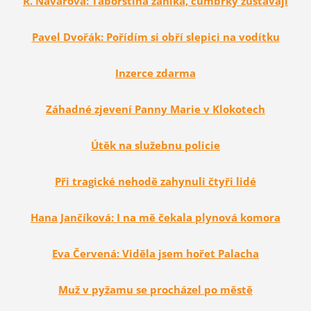
R. Návarová: Táborština zaniká, čumbrky zůstávají
Pavel Dvořák: Pořídím si obří slepici na vodítku
Inzerce zdarma
Záhadné zjevení Panny Marie v Klokotech
Útěk na služebnu policie
Při tragické nehodě zahynuli čtyři lidé
Hana Jančíková: I na mě čekala plynová komora
Eva Červená: Viděla jsem hořet Palacha
Muž v pyžamu se procházel po městě