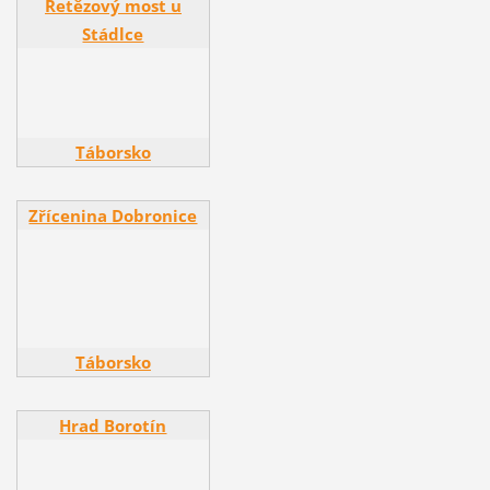
Řetězový most u
Řetězový most u
Stádlce
Stádlce
Táborsko
Zřícenina Dobronice
Zřícenina Dobronice
Táborsko
Hrad Borotín
Hrad Borotín