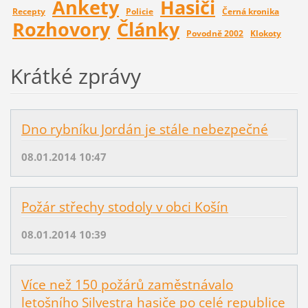
Ankety
Hasiči
Recepty
Policie
Černá kronika
Rozhovory
Články
Povodně 2002
Klokoty
Krátké zprávy
Dno rybníku Jordán je stále nebezpečné
08.01.2014 10:47
Požár střechy stodoly v obci Košín
08.01.2014 10:39
Více než 150 požárů zaměstnávalo
letošního Silvestra hasiče po celé republice