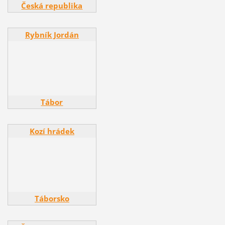
Česká republika
Rybník Jordán
Rybník Jordán
Tábor
Kozí hrádek
Kozí hrádek
Táborsko