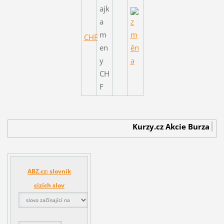
CHF
Kurzy.cz
Akcie Burza
Bur
ABZ.cz: slovník
cizích slov