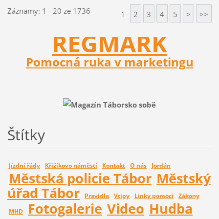
Záznamy: 1 - 20 ze 1736
1
2
3
4
5
>
>>
REGMARK
Pomocná ruka v marketingu
Štítky
Jízdní řády
Křižíkovo náměstí
Kontakt
O nás
Jordán
Městská policie Tábor
Městský
úřad Tábor
Pravidla
Vtipy
Linky pomoci
Zákony
Fotogalerie
Video
Hudba
MHD