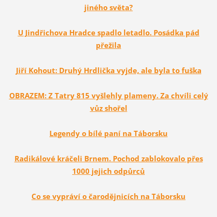
jiného světa?
U Jindřichova Hradce spadlo letadlo. Posádka pád
přežila
Jiří Kohout: Druhý Hrdlička vyjde, ale byla to fuška
OBRAZEM: Z Tatry 815 vyšlehly plameny. Za chvíli celý
vůz shořel
Legendy o bílé paní na Táborsku
Radikálové kráčeli Brnem. Pochod zablokovalo přes
1000 jejich odpůrců
Co se vypráví o čarodějnicích na Táborsku