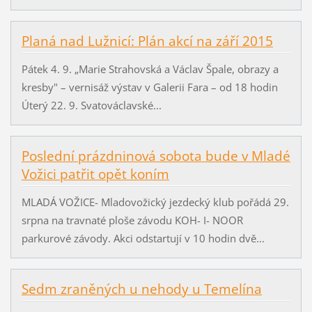
Planá nad Lužnicí: Plán akcí na září 2015
Pátek 4. 9. „Marie Strahovská a Václav Špale, obrazy a
kresby" – vernisáž výstav v Galerii Fara – od 18 hodin
Úterý 22. 9. Svatováclavské...
Poslední prázdninová sobota bude v Mladé
Vožici patřit opět koním
MLADÁ VOŽICE- Mladovožický jezdecký klub pořádá 29.
srpna na travnaté ploše závodu KOH- I- NOOR
parkurové závody. Akci odstartují v 10 hodin dvě...
Sedm zraněných u nehody u Temelína