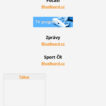
Počasí
BlueBoard.cz
Zprávy
BlueBoard.cz
Sport ČR
BlueBoard.cz
Tábor
Tábor