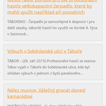
hasiče velkokapacitní čerpadlo, které by
mohli využít například při povodních
TÁBORSKO - Čerpadlo je samozřejmě k dispozici i pro
další zásahy, táborští hasiči ho využili ve čtvrtek 8. října
v Sezimově...
Výbuch v Soběslavské ulici v Táboře
TÁBOR – (28. září 2015) Profesionální hasiči ze stanice
Tábor vyjeli v Táboře do Soběslavské ulice, kde byl
ohlášen výbuch v jednom z bytů panelového...
Nález munice. Válečný granát donesl
kamarádovi
JINDŘICHŮV HRADEC - (1. října 2015) Ne příliš