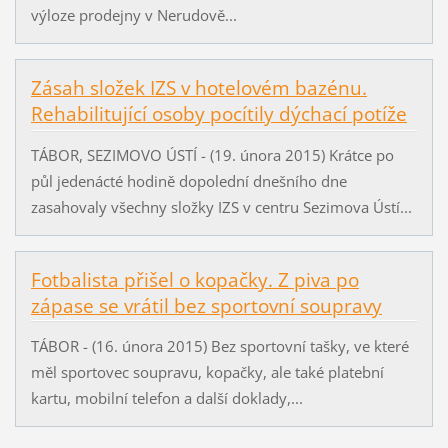
výloze prodejny v Nerudově...
Zásah složek IZS v hotelovém bazénu.
Rehabilitující osoby pocítily dýchací potíže
TÁBOR, SEZIMOVO ÚSTÍ - (19. února 2015) Krátce po
půl jedenácté hodině dopolední dnešního dne
zasahovaly všechny složky IZS v centru Sezimova Ústí...
Fotbalista přišel o kopačky. Z piva po
zápase se vrátil bez sportovní soupravy
TÁBOR - (16. února 2015) Bez sportovní tašky, ve které
měl sportovec soupravu, kopačky, ale také platební
kartu, mobilní telefon a další doklady,...