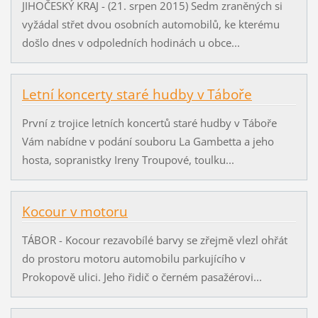
JIHOČESKÝ KRAJ - (21. srpen 2015) Sedm zraněných si
vyžádal střet dvou osobních automobilů, ke kterému
došlo dnes v odpoledních hodinách u obce...
Letní koncerty staré hudby v Táboře
První z trojice letních koncertů staré hudby v Táboře
Vám nabídne v podání souboru La Gambetta a jeho
hosta, sopranistky Ireny Troupové, toulku...
Kocour v motoru
TÁBOR - Kocour rezavobílé barvy se zřejmě vlezl ohřát
do prostoru motoru automobilu parkujícího v
Prokopově ulici. Jeho řidič o černém pasažérovi...