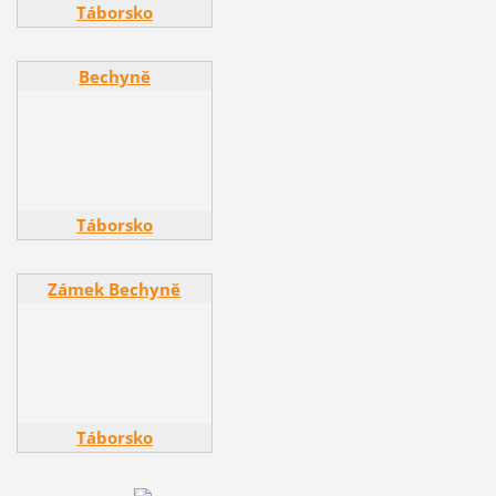
Táborsko
Bechyně
Bechyně
Táborsko
Zámek Bechyně
Zámek Bechyně
Táborsko