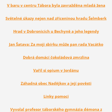
V baru v centru Tábora byla zavražděna mladá žena
Světelné úkazy nejen nad zříceninou hradu Šelmberk
Hrad v Dobronicích u Bechyně a jeho legendy
Jan Šatava: Za moji sbírku může pan rada Vacátko
Dobrá domácí čokoládová zmrzlina
Vařil si opium v Jordánu
Záhadná obec Nadějkov a její pověsti
Linky pomoci
Vyvolal profesor táborského gymnázia démona z