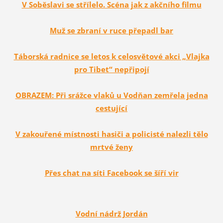
V Soběslavi se střílelo. Scéna jak z akčního filmu
Muž se zbraní v ruce přepadl bar
Táborská radnice se letos k celosvětové akci „Vlajka
pro Tibet“ nepřipojí
OBRAZEM: Při srážce vlaků u Vodňan zemřela jedna
cestující
V zakouřené místnosti hasiči a policisté nalezli tělo
mrtvé ženy
Přes chat na síti Facebook se šíří vir
Vodní nádrž Jordán