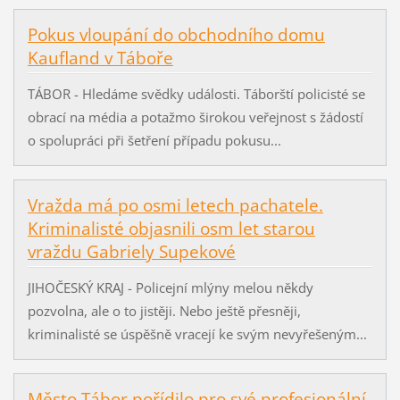
Pokus vloupání do obchodního domu
Kaufland v Táboře
TÁBOR - Hledáme svědky události. Táborští policisté se
obrací na média a potažmo širokou veřejnost s žádostí
o spolupráci při šetření případu pokusu...
Vražda má po osmi letech pachatele.
Kriminalisté objasnili osm let starou
vraždu Gabriely Supekové
JIHOČESKÝ KRAJ - Policejní mlýny melou někdy
pozvolna, ale o to jistěji. Nebo ještě přesněji,
kriminalisté se úspěšně vracejí ke svým nevyřešeným...
Město Tábor pořídilo pro své profesionální