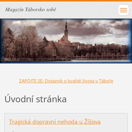
Magazín Táborsko sobě
ZAPOJTE SE: Dotazník o kvalitě života v Táboře
Úvodní stránka
Tragická dopravní nehoda u Žíšova