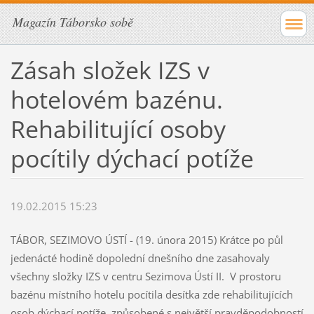
Magazín Táborsko sobě
Zásah složek IZS v
hotelovém bazénu.
Rehabilitující osoby
pocítily dýchací potíže
19.02.2015 15:23
TÁBOR, SEZIMOVO ÚSTÍ - (19. února 2015) Krátce po půl
jedenácté hodině dopolední dnešního dne zasahovaly
všechny složky IZS v centru Sezimova Ústí II. V prostoru
bazénu místního hotelu pocítila desítka zde rehabilitujících
osob dýchací potíže, způsobené s největší pravděpodobností