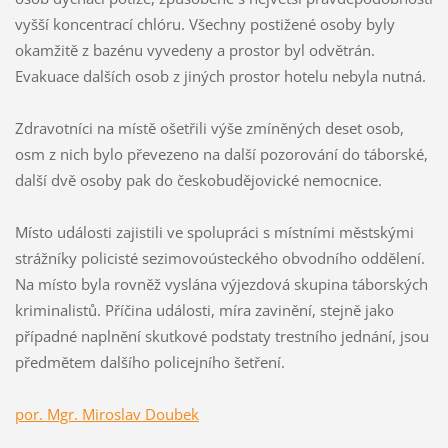
vyšší koncentrací chlóru. Všechny postižené osoby byly
okamžitě z bazénu vyvedeny a prostor byl odvětrán.
Evakuace dalších osob z jiných prostor hotelu nebyla nutná.
Zdravotníci na místě ošetřili výše zmíněných deset osob,
osm z nich bylo převezeno na další pozorování do táborské,
další dvě osoby pak do českobudějovické nemocnice.
Místo události zajistili ve spolupráci s místními městskými
strážníky policisté sezimovoústeckého obvodního oddělení.
Na místo byla rovněž vyslána výjezdová skupina táborských
kriminalistů. Příčina události, míra zavinění, stejně jako
případné naplnění skutkové podstaty trestního jednání, jsou
předmětem dalšího policejního šetření.
por. Mgr. Miroslav Doubek